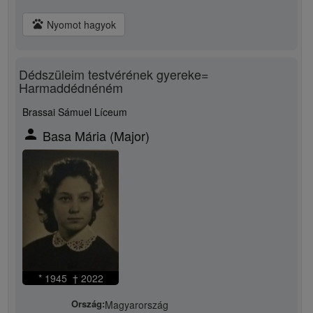
pets
Nyomot hagyok
Dédszüleim testvérének gyereke=
Harmaddédnéném
Brassai Sámuel Líceum
person
Basa Mária (Major)
* 1945 † 2022
Ország:
Magyarország