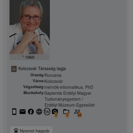
* 1960
Kolozsvár Társaság tagja
Ország:
Románia
Város:
Kolozsvár
Végzettség:
mérnök-informatikus, PhD
Munkahely:
Sapientia Erdélyi Magyar
Tudományegyetem /
Erdélyi Múzeum-Egyesület
stay_current_portrait
email
facebook
language
camera_alt
folder_open
people_outline
W
7
1
23
pets
Nyomot hagyok