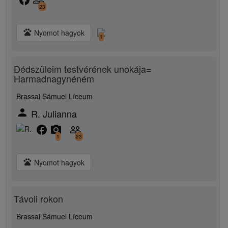
23
pets
Nyomot hagyok
1
Dédszüleim testvérének unokája=
Harmadnagynéném
Brassai Sámuel Líceum
person
R. Julianna
facebook
camera_alt
people_outline
1
23
pets
Nyomot hagyok
Távoli rokon
Brassai Sámuel Líceum