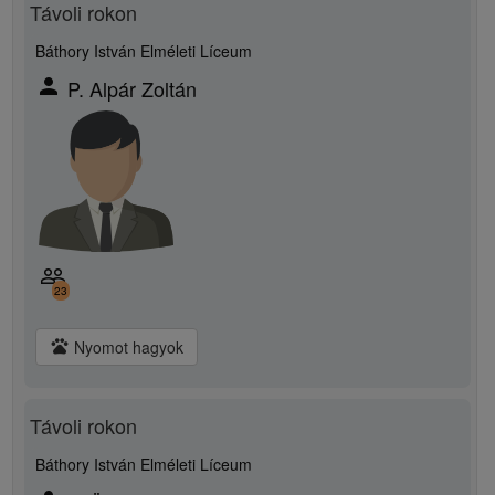
Távoli rokon
Báthory István Elméleti Líceum
person
P. Alpár Zoltán
people_outline
23
pets
Nyomot hagyok
Távoli rokon
Báthory István Elméleti Líceum