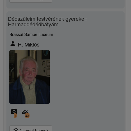
Dédszüleim testvérének gyereke=
Harmaddédédbátyám
Brassai Sámuel Líceum
person
R. Miklós
camera_alt
people_outline
1
23
pets
Nyomot hagyok