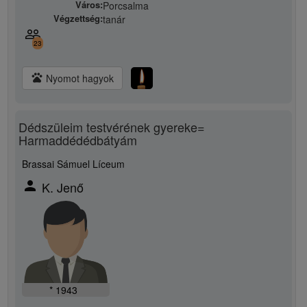
Város:
Porcsalma
Végzettség:
tanár
people_outline
23
pets
Nyomot hagyok
Dédszüleim testvérének gyereke=
Harmaddédédbátyám
Brassai Sámuel Líceum
person
K. Jenő
* 1943