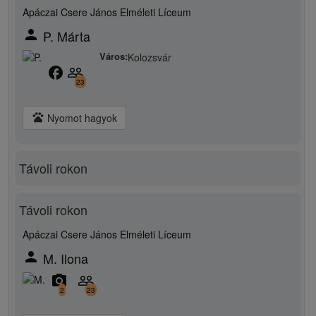
Apáczai Csere János Elméleti Líceum
person
P. Márta
Város:
Kolozsvár
facebook
people_outline
23
pets
Nyomot hagyok
Távoli rokon
Távoli rokon
Apáczai Csere János Elméleti Líceum
person
M. Ilona
camera_alt
people_outline
2
23