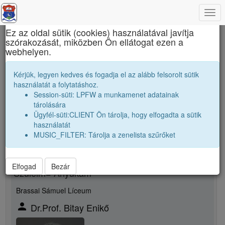
Togg
×
navi
Ez az oldal sütik (cookies) használatával javítja
szórakozását, miközben Ön ellátogat ezen a
János Zsigmond Unitárius Kollégium
webhelyen.
T. Botond
Kérjük, legyen kedves és fogadja el az alább felsorolt sütik
használatát a folytatáshoz.
Session-süti: LPFW a munkamenet adatainak
person
tárolására
Ügyfél-süti:CLIENT Ön tárolja, hogy elfogadta a sütik
Új rokonsági kapcsolat megjelölése
használatát
MUSIC_FILTER: Tárolja a zenelista szűrőket
Rokon neme
Elfogad
Bezár
Szüleim= Anyukám
Brassai Sámuel Líceum
person
Dr.Prof. Bitay Enikő