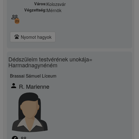
Város:
Kolozsvár
Végzettség:
Mérnök
people_outline
23
pets
Nyomot hagyok
Dédszüleim testvérének unokája=
Harmadnagynéném
Brassai Sámuel Líceum
person
R. Marienne
facebook
people_outline