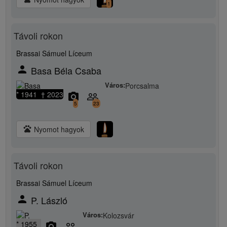
1
Távoli rokon
Brassai Sámuel Líceum
person
Basa Béla Csaba
Város:
Porcsalma
* 1941 † 2023
camera_alt
people_outline
5
23
pets
Nyomot hagyok
Távoli rokon
Brassai Sámuel Líceum
person
P. László
Város:
Kolozsvár
* 1955
camera_alt
people_outline