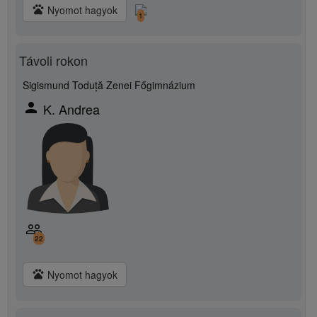
pets
Nyomot hagyok
1
Távoli rokon
Sigismund Toduță Zenei Főgimnázium
person
K. Andrea
people_outline
22
pets
Nyomot hagyok