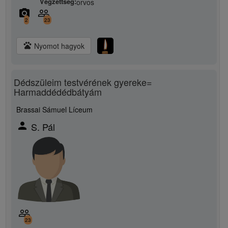
Végzettség:
orvos
camera_alt
people_outline
2
23
pets
Nyomot hagyok
Dédszüleim testvérének gyereke=
Harmaddédédbátyám
Brassai Sámuel Líceum
person
S. Pál
people_outline
23