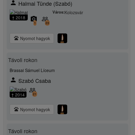
person
Halmai Tünde (Szabó)
Város:
Kolozsvár
† 2018
camera_alt
people_outline
1
23
pets
Nyomot hagyok
Távoli rokon
Brassai Sámuel Líceum
person
Szabó Csaba
people_outline
† 2014
21
pets
Nyomot hagyok
Távoli rokon