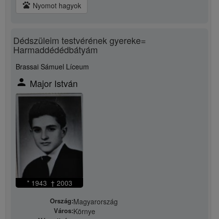
pets
Nyomot hagyok
Dédszüleim testvérének gyereke=
Harmaddédédbátyám
Brassai Sámuel Líceum
person
Major István
* 1943 † 2003
Ország:
Magyarország
Város:
Környe