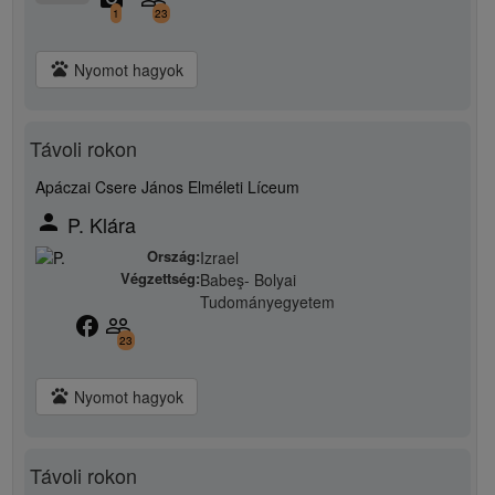
1
23
pets
Nyomot hagyok
Távoli rokon
Apáczai Csere János Elméleti Líceum
person
P. Klára
Ország:
Izrael
Végzettség:
Babeş- Bolyai
Tudományegyetem
facebook
people_outline
23
pets
Nyomot hagyok
Távoli rokon