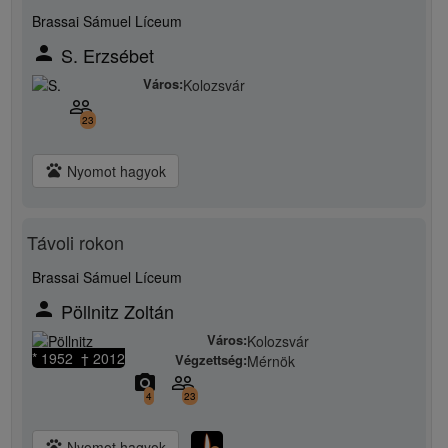
Brassai Sámuel Líceum
person
S. Erzsébet
Város:
Kolozsvár
people_outline
23
pets
Nyomot hagyok
Távoli rokon
Brassai Sámuel Líceum
person
Pöllnitz Zoltán
Város:
Kolozsvár
* 1952 † 2012
Végzettség:
Mérnök
camera_alt
people_outline
4
23
pets
Nyomot hagyok