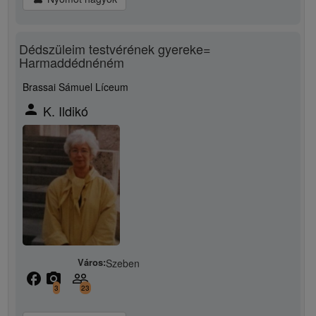
Dédszüleim testvérének gyereke=
Harmaddédnéném
Brassai Sámuel Líceum
person
K. Ildikó
Város:
Szeben
facebook
camera_alt
people_outline
3
23