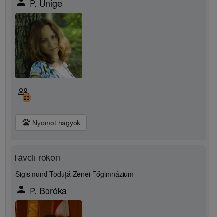
person
P. Ünige
people_outline
23
pets
Nyomot hagyok
Távoli rokon
Sigismund Toduță Zenei Főgimnázium
person
P. Boróka