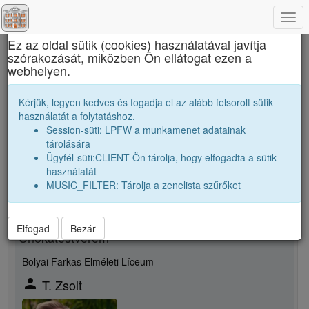
Togg
×
navi
Ez az oldal sütik (cookies) használatával javítja
szórakozását, miközben Ön ellátogat ezen a
Marosvásárhelyi Művészeti Líceum
webhelyen.
T. Krisztina
Kérjük, legyen kedves és fogadja el az alább felsorolt sütik
használatát a folytatáshoz.
Session-süti: LPFW a munkamenet adatainak
person
tárolására
Ügyfél-süti:CLIENT Ön tárolja, hogy elfogadta a sütik
Új rokonsági kapcsolat megjelölése
használatát
MUSIC_FILTER: Tárolja a zenelista szűrőket
Rokon neme
Elfogad
Bezár
Unokatestvérem
Bolyai Farkas Elméleti Líceum
person
T. Zsolt