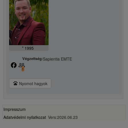
* 1995
Végzettség:
Sapientia EMTE
facebook
people_outline
1
pets
Nyomot hagyok
Impresszum
Adatvédelmi nyilatkozat
Vers:2026.06.23