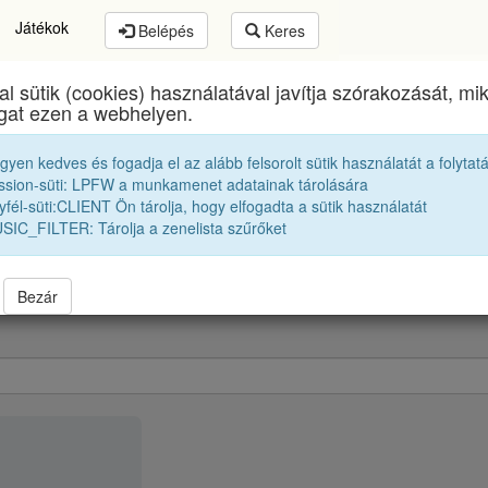
Játékok
Belépés
Keres
al sütik (cookies) használatával javítja szórakozását, m
Brassai Sámuel Líceum
egykori diákjai
ogat ezen a webhelyen.
egyen kedves és fogadja el az alább felsorolt sütik használatát a folytat
Tanári kar
Kovács Béla
ssion-süti: LPFW a munkamenet adatainak tárolására
fél-süti:CLIENT Ön tárolja, hogy elfogadta a sütik használatát
SIC_FILTER: Tárolja a zenelista szűrőket
Bezár