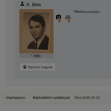
person
K. Béla
Város:
ismeretlen
camera_alt
people_outline
2
1
* 1950
pets
Nyomot hagyok
Impresszum
Adatvédelmi nyilatkozat
Vers:2026.06.23