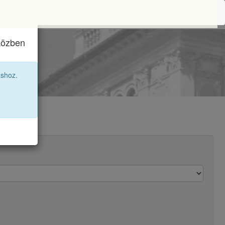
iközben
áshoz.