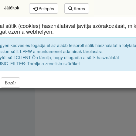
Játékok
Belépés
Keres
al sütik (cookies) használatával javítja szórakozását, m
12-es számú Líceum
egykori diákjai
ogat ezen a webhelyen.
egyen kedves és fogadja el az alább felsorolt sütik használatát a folytat
Tanári kar
S. Anna
ssion-süti: LPFW a munkamenet adatainak tárolására
fél-süti:CLIENT Ön tárolja, hogy elfogadta a sütik használatát
SIC_FILTER: Tárolja a zenelista szűrőket
Bezár