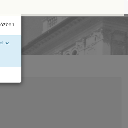
iközben
áshoz.