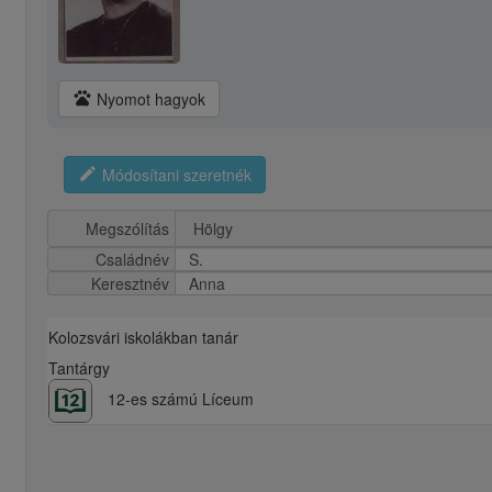
pets
Nyomot hagyok
edit
Módosítani szeretnék
Megszólítás
Családnév
S.
Keresztnév
Anna
Kolozsvári iskolákban tanár
Tantárgy
12-es számú Líceum