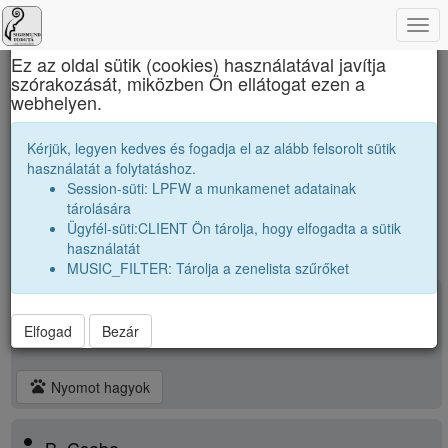
Togg
×
navi
Ez az oldal sütik (cookies) használatával javítja
szórakozását, miközben Ön ellátogat ezen a
Sigismund Toduță Zenei Főgimnázium
webhelyen.
Osztálytársak
Kérjük, legyen kedves és fogadja el az alább felsorolt sütik
nagyobbak |
1956 11A
|
használatát a folytatáshoz.
Névsor bővítése új véndiákkal
kissebbek |
1958 11A
|
Session-süti: LPFW a munkamenet adatainak
Véndiákok száma:
19
tárolására
Ügyfél-süti:CLIENT Ön tárolja, hogy elfogadta a sütik
használatát
MUSIC_FILTER: Tárolja a zenelista szűrőket
person
A. Miklós
Elfogad
Bezár
pets
Nyomot hagyok
person