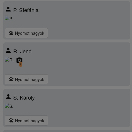
person
P. Stefánia
pets
Nyomot hagyok
person
R. Jenő
camera_alt
1
pets
Nyomot hagyok
person
S. Károly
pets
Nyomot hagyok