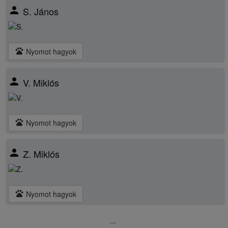
person
S. János
pets
Nyomot hagyok
person
V. Miklós
pets
Nyomot hagyok
person
Z. Miklós
pets
Nyomot hagyok
...