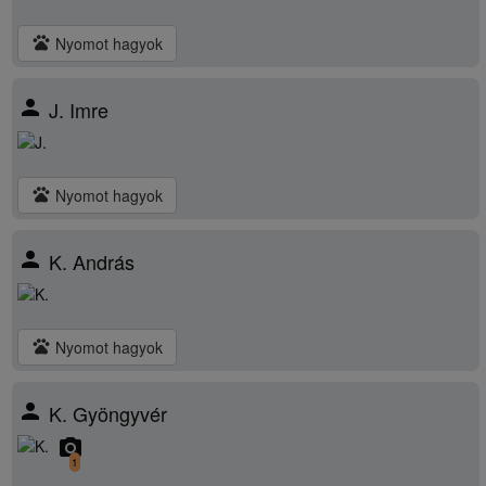
pets
Nyomot hagyok
person
J. Imre
pets
Nyomot hagyok
person
K. András
pets
Nyomot hagyok
person
K. Gyöngyvér
camera_alt
1