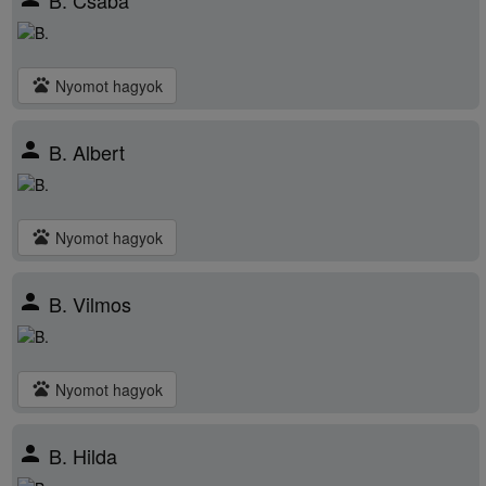
B. Csaba
pets
Nyomot hagyok
person
B. Albert
pets
Nyomot hagyok
person
B. Vilmos
pets
Nyomot hagyok
person
B. Hilda