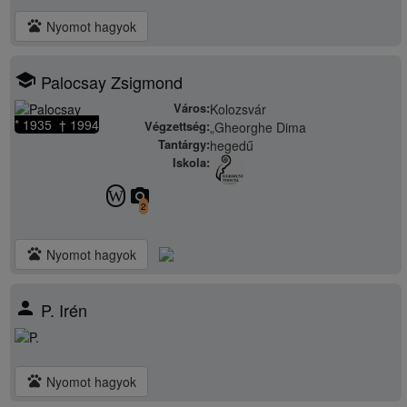
pets
Nyomot hagyok
school
Palocsay Zsigmond
Város:
Kolozsvár
* 1935 † 1994
Végzettség:
„Gheorghe Dima
Tantárgy:
hegedű
Iskola:
camera_alt
W
2
pets
Nyomot hagyok
person
P. Irén
pets
Nyomot hagyok