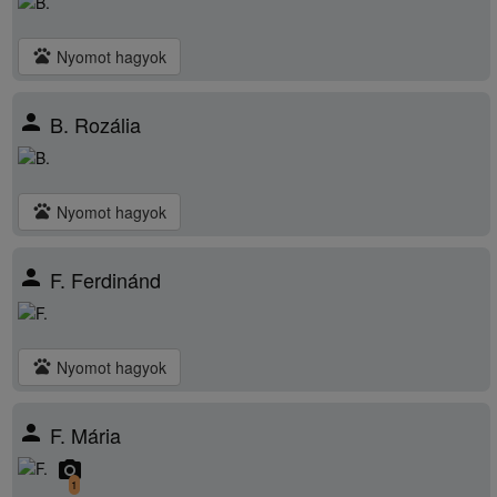
pets
Nyomot hagyok
person
B. Rozália
pets
Nyomot hagyok
person
F. Ferdinánd
pets
Nyomot hagyok
person
F. Mária
camera_alt
1