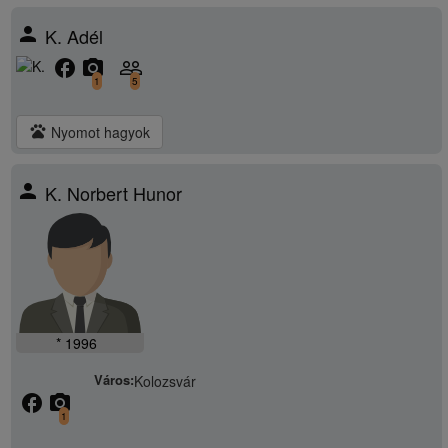
person
K. Adél
facebook
camera_alt
people_outline
1
5
pets
Nyomot hagyok
person
K. Norbert Hunor
* 1996
Város:
Kolozsvár
facebook
camera_alt
1