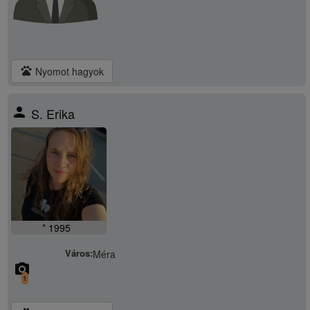
pets
Nyomot hagyok
person
S. Erika
* 1995
Város:
Méra
camera_alt
1