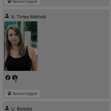
pets
Nyomot hagyok
person
S. Timea Melinda
facebook
camera_alt
1
pets
Nyomot hagyok
person
U. Borbála