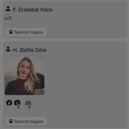
person
F. Erzsébet Klára
pets
Nyomot hagyok
person
H. Zsófia Dóra
facebook
camera_alt
people_outline
1
1
pets
Nyomot hagyok