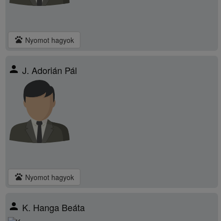
pets
Nyomot hagyok
person
J. Adorián Pál
pets
Nyomot hagyok
person
K. Hanga Beáta