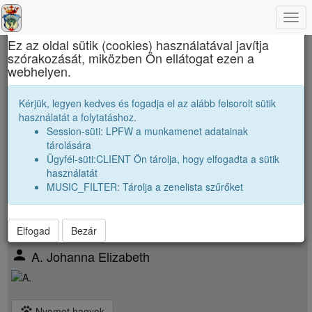
Togg
×
navi
Ez az oldal sütik (cookies) használatával javítja
szórakozását, miközben Ön ellátogat ezen a
Református Kollégium
webhelyen.
Osztálytársak
Kérjük, legyen kedves és fogadja el az alább felsorolt sütik
használatát a folytatáshoz.
Névsor bővítése új véndiákkal
Session-süti: LPFW a munkamenet adatainak
Véndiákok száma:
20
tárolására
nagyobbak |
2013 12A
|
2013 12C
|
Ügyfél-süti:CLIENT Ön tárolja, hogy elfogadta a sütik
párhuzamos
|
2014 12A
|
használatát
kissebbek |
2015 12A
|
2015 12C
|
MUSIC_FILTER: Tárolja a zenelista szűrőket
Elfogad
Bezár
person
A. Johanna Elizabeth
pets
Nyomot hagyok