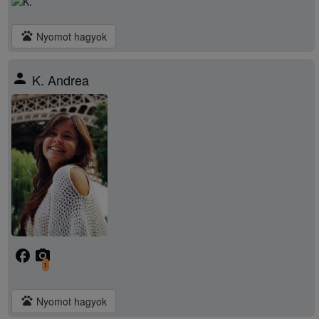
pets
Nyomot hagyok
person
K. Andrea
facebook
camera_alt
1
pets
Nyomot hagyok