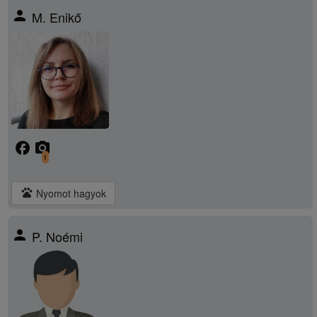
person
M. Enikő
facebook
camera_alt
1
pets
Nyomot hagyok
person
P. Noémi