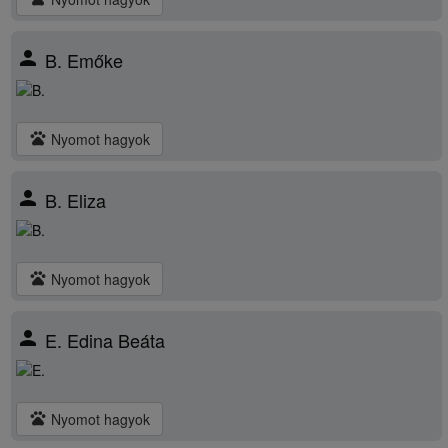
person
B. Emőke
pets
Nyomot hagyok
person
B. Eliza
pets
Nyomot hagyok
person
E. Edina Beáta
pets
Nyomot hagyok