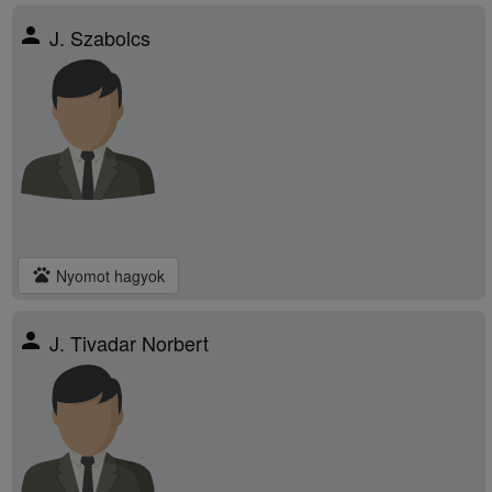
person
J. Szabolcs
pets
Nyomot hagyok
person
J. Tivadar Norbert