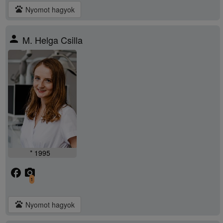
pets
Nyomot hagyok
person
M. Helga Csilla
* 1995
facebook
camera_alt
1
pets
Nyomot hagyok