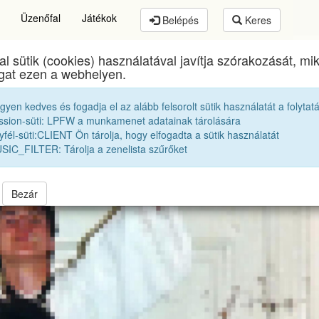
Üzenőfal
Játékok
Belépés
Keres
al sütik (cookies) használatával javítja szórakozását, m
Brassai Sámuel Líceum
egykori diákjai
1985 12A
ogat ezen a webhelyen.
egyen kedves és fogadja el az alább felsorolt sütik használatát a folytat
Osztályképek:
1985 12A
Tánccsoport
ssion-süti: LPFW a munkamenet adatainak tárolására
fél-süti:CLIENT Ön tárolja, hogy elfogadta a sütik használatát
SIC_FILTER: Tárolja a zenelista szűrőket
219
6
47
38
10
Bezár
lkozó
30. találkozó
40 éves találkozó
50 évesek
Ballagás
emlék
rtalmukat. Ha szeretnéd teljes felbontásban látni őket, akkor a "Belép