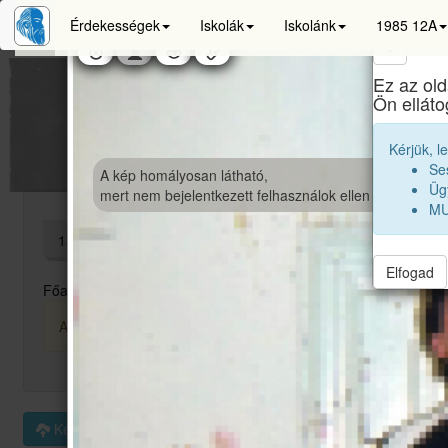
Érdekességek
Iskolák
Iskolánk
1985 12A
×
Ez az old
Ön ellát
Kérjük, l
Se
A kép homályosan látható,
Ügy
mert nem bejelentkezett felhasználok ellen védve van.
MU
13
13
22
75
248
Elfogad
Főalbum
10. találkozó
15. találkozó
20. találkozó
25. talá
A képek kicsitt homályosítva vannak, hogy védjük őket és a ta
Kép feltöltése