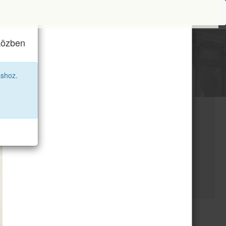
iközben
áshoz.
6
14
4
28
ek
Nyolcadik elött
Tánccsoport
Utolsó órák
és" gomb segítségével jelentkezz be.