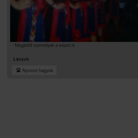
Megjelölt személyek a képen:6
Lányok
pets
Nyomot hagyok