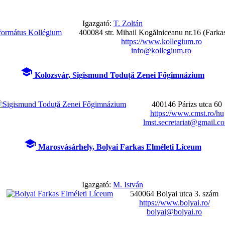
Igazgató:
T. Zoltán
400084 str. Mihail Kogălniceanu nr.16 (Farkas
https://www.kollegium.ro
info@kollegium.ro
school
Kolozsvár, Sigismund Toduță Zenei Főgimnázium
400146 Párizs utca 60
https://www.cmst.ro/hu
lmst.secretariat@gmail.c
school
Marosvásárhely, Bolyai Farkas Elméleti Líceum
Igazgató:
M. István
540064 Bolyai utca 3. szám
https://www.bolyai.ro/
bolyai@bolyai.ro