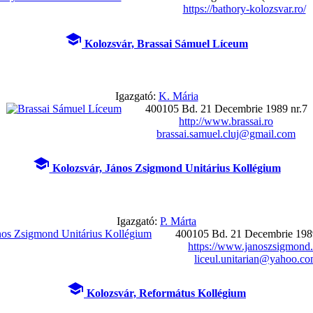
https://bathory-kolozsvar.ro/
school
Kolozsvár, Brassai Sámuel Líceum
Igazgató:
K. Mária
400105 Bd. 21 Decembrie 1989 nr.7
http://www.brassai.ro
brassai.samuel.cluj@gmail.com
school
Kolozsvár, János Zsigmond Unitárius Kollégium
Igazgató:
P. Márta
400105 Bd. 21 Decembrie 1989
https://www.janoszsigmond.
liceul.unitarian@yahoo.c
school
Kolozsvár, Református Kollégium