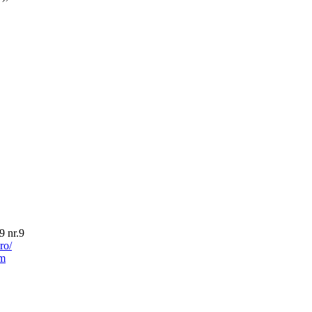
 nr.9
ro/
om