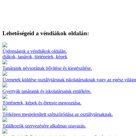
Lehetőségeid a véndiákok oldalán:
Újdonságok a véndiákok oldalán.
diákok, tanárok, történetek, képek
Tanáraink névsorának bővítése és kiegészítése.
Üzenetek küldése osztálytársnak iskolatársaknak vagy az egész világ
Gyertyák tanáraink és iskolatársaink emlékére.
Történetek, képek és életrajz megosztása.
Térképen megjelenített szétszóródása az osztálytársaknak.
Találkozók szervezésére alkalmas szavazás.