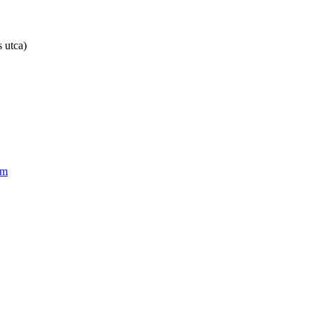
 utca)
om