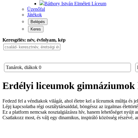
Báthory István Elméleti Líceum
Üzenőfal
Játékok
Belépés
Keres
Keresgélés: név, évfolyam, kép
Tanárok, diákok
0
Erdélyi liceumok gimnáziumok
Fedezd fel a véndiakok világát, ahol életre kel a líceumok múltja és je
Lépj kapcsolatba régi osztálytársaiddal, böngéssz az izgalmas élettörté
Ez a platform nemcsak nosztalgiázásra hív, hanem lehetőséget nyújt arr
Csatlakozz most, és válj egy dinamikus, inspiráló közösség részévé,