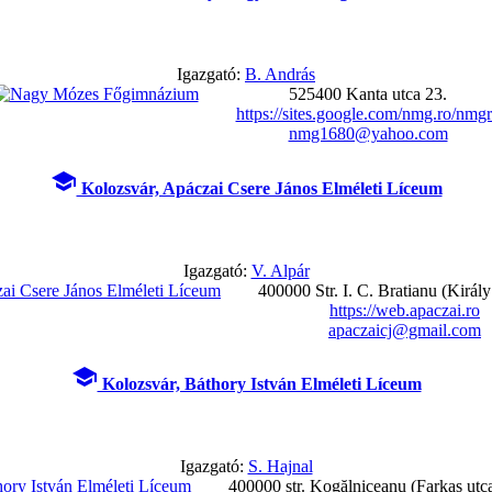
Igazgató:
B. András
525400 Kanta utca 23.
https://sites.google.com/nmg.ro/nmg
nmg1680@yahoo.com
school
Kolozsvár, Apáczai Csere János Elméleti Líceum
Igazgató:
V. Alpár
400000 Str. I. C. Bratianu (Király
https://web.apaczai.ro
apaczaicj@gmail.com
school
Kolozsvár, Báthory István Elméleti Líceum
Igazgató:
S. Hajnal
400000 str. Kogălniceanu (Farkas utca)