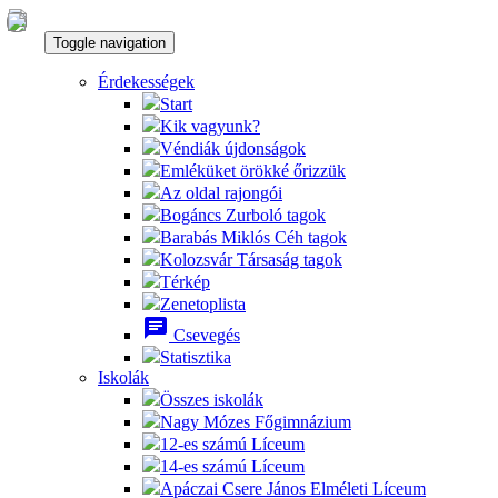
Toggle navigation
Érdekességek
Start
Kik vagyunk?
Véndiák újdonságok
Emléküket örökké őrizzük
Az oldal rajongói
Bogáncs Zurboló tagok
Barabás Miklós Céh tagok
Kolozsvár Társaság tagok
Térkép
Zenetoplista
chat
Csevegés
Statisztika
Iskolák
Összes iskolák
Nagy Mózes Főgimnázium
12-es számú Líceum
14-es számú Líceum
Apáczai Csere János Elméleti Líceum