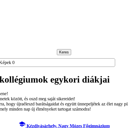
Keres
Képek
0
 kollégiumok
egykori diákjai
lene!
netek között, és oszd meg saját sikereidet!
a, hogy újraéleszd barátságaidat és együtt ünnepeljétek az élet nagy pil
 amely minden nap új élményeket tartogat számodra!
school
Kézdivásárhely, Nagy Mózes Főgimnázium