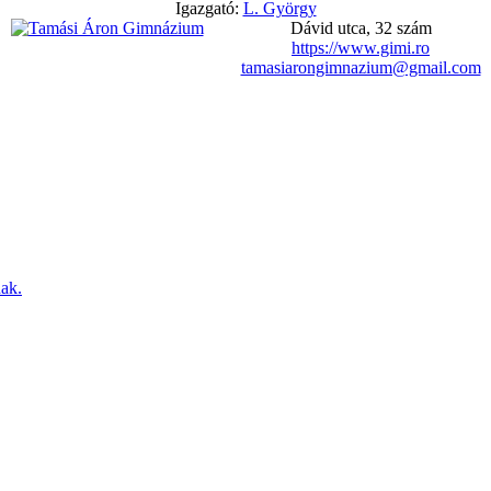
Igazgató:
L. György
Dávid utca, 32 szám
https://www.gimi.ro
tamasiarongimnazium@gmail.com
nak.