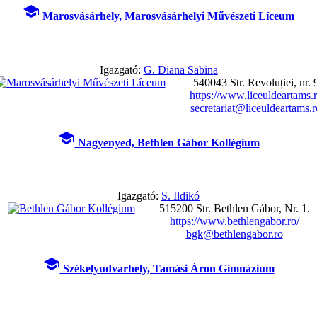
school
Marosvásárhely, Marosvásárhelyi Művészeti Líceum
Igazgató:
G. Diana Sabina
540043 Str. Revoluției, nr. 
https://www.liceuldeartams.
secretariat@liceuldeartams.r
school
Nagyenyed, Bethlen Gábor Kollégium
Igazgató:
S. Ildikó
515200 Str. Bethlen Gábor, Nr. 1.
https://www.bethlengabor.ro/
bgk@bethlengabor.ro
school
Székelyudvarhely, Tamási Áron Gimnázium