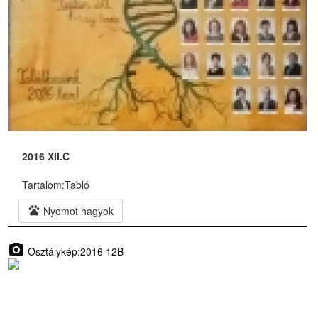
2016 XII.C
Tartalom:
Tabló
pets
Nyomot hagyok
photo_camera
Osztálykép:2016 12B