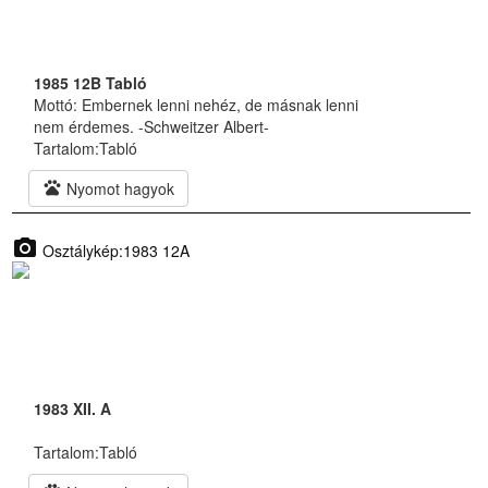
1985 12B Tabló
Mottó: Embernek lenni nehéz, de másnak lenni
nem érdemes. -Schweitzer Albert-
Tartalom:
Tabló
pets
Nyomot hagyok
photo_camera
Osztálykép:1983 12A
1983 XII. A
Tartalom:
Tabló