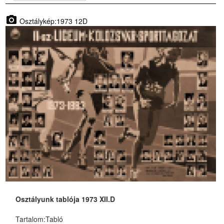
photo_camera
Osztálykép:1973 12D
Osztályunk tablója 1973 XII.D
Tartalom:
Tabló