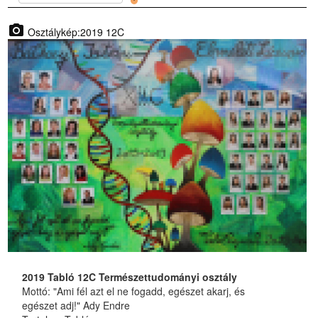
photo_camera
Osztálykép:2019 12C
2019 Tabló 12C Természettudományi osztály
Mottó: "Ami fél azt el ne fogadd, egészet akarj, és
egészet adj!" Ady Endre