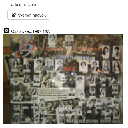
Tartalom:
Tabló
pets
Nyomot hagyok
photo_camera
Osztálykép:1997 12A