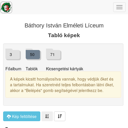
Togg
navi
Báthory István Elméleti Líceum
Tabló képek
3
50
71
Főalbum
Tablók
Kicsengetési kártyák
A képek kicsitt homályosítva vannak, hogy védjük őket és
a tartalmukat. Ha szeretnéd teljes felbontásban látni őket,
akkor a "Belépés" gomb segítségével jelentkezz be.
Kép feltöltése