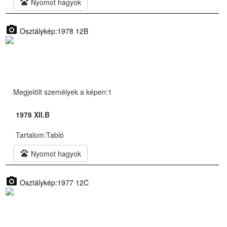
pets
Nyomot hagyok
photo_camera
Osztálykép:1978 12B
Megjelölt személyek a képen:1
1978 XII.B
Tartalom:
Tabló
pets
Nyomot hagyok
photo_camera
Osztálykép:1977 12C