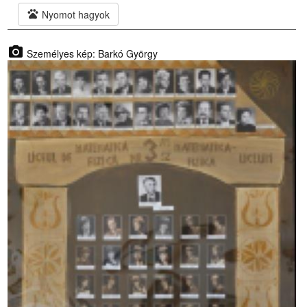
pets
Nyomot hagyok
photo_camera
Személyes kép: Barkó György