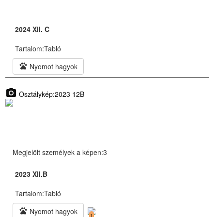
2024 XII. C
Tartalom:
Tabló
pets
Nyomot hagyok
photo_camera
Osztálykép:2023 12B
Megjelölt személyek a képen:3
2023 XII.B
Tartalom:
Tabló
pets
Nyomot hagyok
1