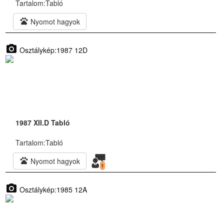
Tartalom:
Tabló
pets
Nyomot hagyok
photo_camera
Osztálykép:1987 12D
1987 XII.D Tabló
Tartalom:
Tabló
pets
Nyomot hagyok
1
photo_camera
Osztálykép:1985 12A