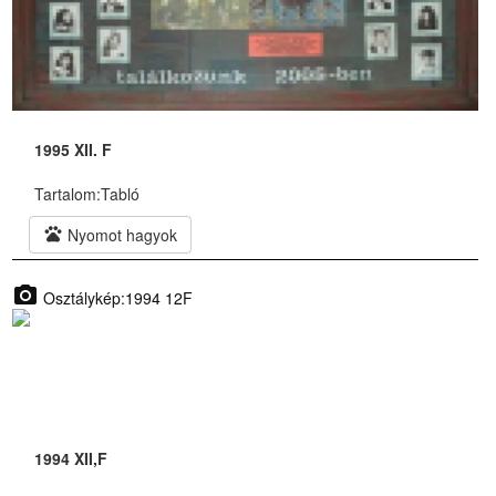
1995 XII. F
Tartalom:
Tabló
pets
Nyomot hagyok
photo_camera
Osztálykép:1994 12F
1994 XII,F