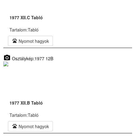
1977 XII.C Tabló
Tartalom:
Tabló
pets
Nyomot hagyok
photo_camera
Osztálykép:1977 12B
1977 XII.B Tabló
Tartalom:
Tabló
pets
Nyomot hagyok