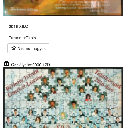
2015 XII.C
Tartalom:
Tabló
pets
Nyomot hagyok
photo_camera
Osztálykép:2006 12D