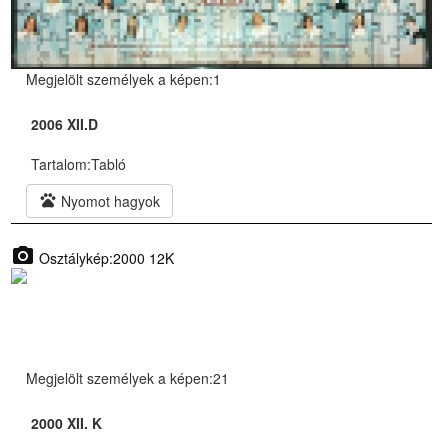
Megjelölt személyek a képen:1
2006 XII.D
Tartalom:
Tabló
pets
Nyomot hagyok
photo_camera
Osztálykép:2000 12K
Megjelölt személyek a képen:21
2000 XII. K