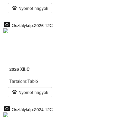
pets
Nyomot hagyok
photo_camera
Osztálykép:2026 12C
2026 XII.C
Tartalom:
Tabló
pets
Nyomot hagyok
photo_camera
Osztálykép:2024 12C