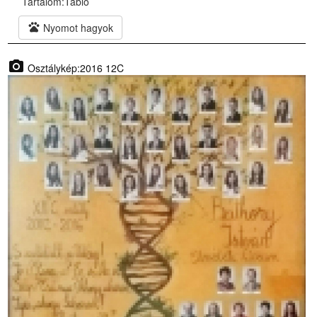
Tartalom:
Tabló
pets
Nyomot hagyok
photo_camera
Osztálykép:2016 12C