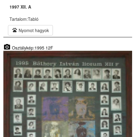
1997 XII. A
Tartalom:
Tabló
pets
Nyomot hagyok
photo_camera
Osztálykép:1995 12F