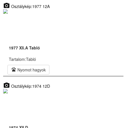
photo_camera
Osztálykép:1977 12A
1977 XIi.A Tabló
Tartalom:
Tabló
pets
Nyomot hagyok
photo_camera
Osztálykép:1974 12D
1974 XII.D