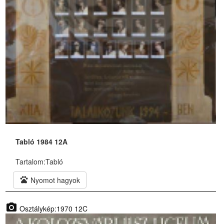
Tabló 1984 12A
Tartalom:
Tabló
pets
Nyomot hagyok
photo_camera
Osztálykép:1970 12C