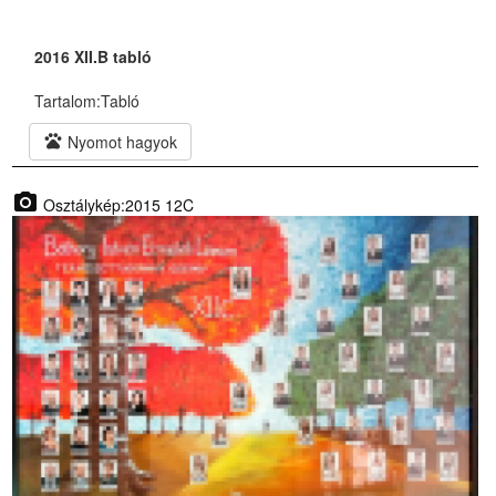
2016 XII.B tabló
Tartalom:
Tabló
pets
Nyomot hagyok
photo_camera
Osztálykép:2015 12C