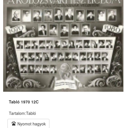
Tabló 1970 12C
Tartalom:
Tabló
pets
Nyomot hagyok