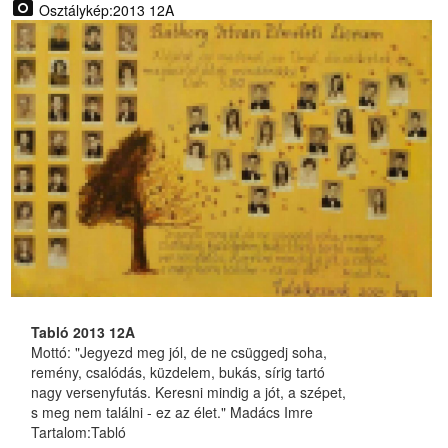
photo_camera
Osztálykép:2013 12A
Tabló 2013 12A
Mottó: "Jegyezd meg jól, de ne csüggedj soha,
remény, csalódás, küzdelem, bukás, sírig tartó
nagy versenyfutás. Keresni mindig a jót, a szépet,
s meg nem találni - ez az élet." Madács Imre
Tartalom:
Tabló