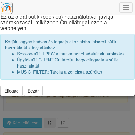
×
Togg
navi
Ez az oldal sütik (cookies) használatával javítja
szórakozását, miközben Ön ellátogat ezen a
Edmond Nicolau Műszaki Főiskola
webhelyen.
Tabló képek
Kérjük, legyen kedves és fogadja el az alább felsorolt sütik
használatát a folytatáshoz.
Session-süti: LPFW a munkamenet adatainak tárolására
2
7
0
Ügyfél-süti:CLIENT Ön tárolja, hogy elfogadta a sütik
használatát
MUSIC_FILTER: Tárolja a zenelista szűrőket
Főalbum
Kicsengetési kártyák
_tablo_
A képek kicsitt homályosítva vannak, hogy védjük őket és
a tartalmukat. Ha szeretnéd teljes felbontásban látni őket,
Elfogad
Bezár
akkor a "Belépés" gomb segítségével jelentkezz be.
Kép feltöltése