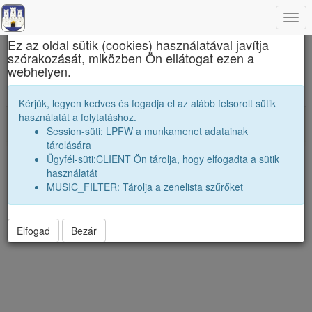
Togg
×
navi
Ez az oldal sütik (cookies) használatával javítja
szórakozását, miközben Ön ellátogat ezen a
Erdélyi liceumok gimnáziumok kollégiumok
webhelyen.
Emlékeik képekben
Kérjük, legyen kedves és fogadja el az alább felsorolt sütik
Impresszum
használatát a folytatáshoz.
Session-süti: LPFW a munkamenet adatainak
Adatvédelmi nyilatkozat
Vers:2026.06.23
tárolására
Ügyfél-süti:CLIENT Ön tárolja, hogy elfogadta a sütik
használatát
MUSIC_FILTER: Tárolja a zenelista szűrőket
Elfogad
Bezár