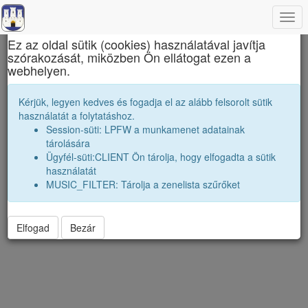
Togg
×
navi
Ez az oldal sütik (cookies) használatával javítja
szórakozását, miközben Ön ellátogat ezen a
Erdélyi liceumok gimnáziumok kollégiumok
webhelyen.
Merre szóródtak szét a véndiákok
Kérjük, legyen kedves és fogadja el az alább felsorolt sütik
használatát a folytatáshoz.
A koordináták véletlenszerüen el vannak néhány kilométerrel tólva.
Session-süti: LPFW a munkamenet adatainak
Jelenkezz be a pontos poziciók megtekintéséhez.
tárolására
Ügyfél-süti:CLIENT Ön tárolja, hogy elfogadta a sütik
használatát
MUSIC_FILTER: Tárolja a zenelista szűrőket
Elfogad
Bezár