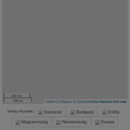
300 km
200 mi
Leaflet
| ©
Mapbox
©
OpenStreetMap
Improve this map
Térkép részletek:
Kolozsvár
Budapest
Erdély
Magyarország
Németország
Europa