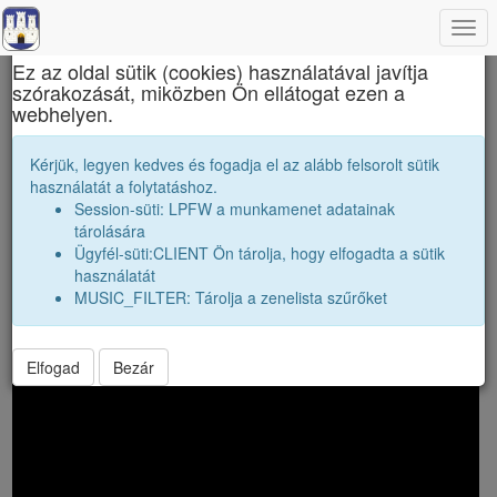
Togg
×
navi
Ez az oldal sütik (cookies) használatával javítja
szórakozását, miközben Ön ellátogat ezen a
Erdélyi liceumok gimnáziumok kollégiumok
webhelyen.
Zenedoboz: Bruce Springsteen - Dancing In
Kérjük, legyen kedves és fogadja el az alább felsorolt sütik
the Dark (Official Video)
használatát a folytatáshoz.
Session-süti: LPFW a munkamenet adatainak
reply
Vissza a toplistához.
tárolására
Ügyfél-süti:CLIENT Ön tárolja, hogy elfogadta a sütik
Bruce Springsteen - Dancing In the
használatát
Dark (Official Video)
MUSIC_FILTER: Tárolja a zenelista szűrőket
Elfogad
Bezár