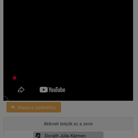
reply
Vissza a toplistához.
Akiknek tetszik ez a zene
Donáth Júlia-Kármen