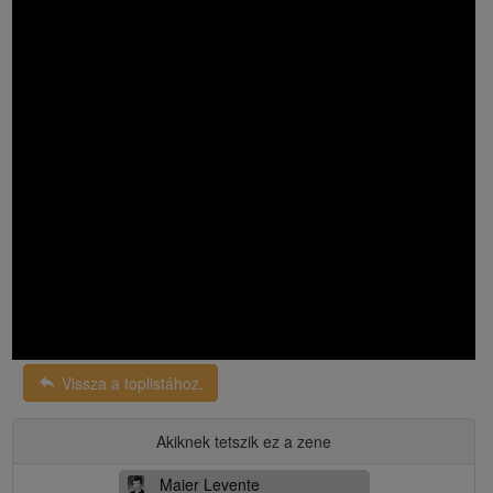
reply
Vissza a toplistához.
Akiknek tetszik ez a zene
Maier Levente