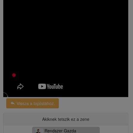
reply
Vissza a toplistához.
Akiknek tetszik ez a zene
Rendszer Gazda