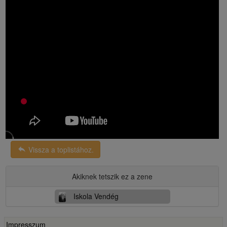
reply
Vissza a toplistához.
Akiknek tetszik ez a zene
Iskola Vendég
Impresszum