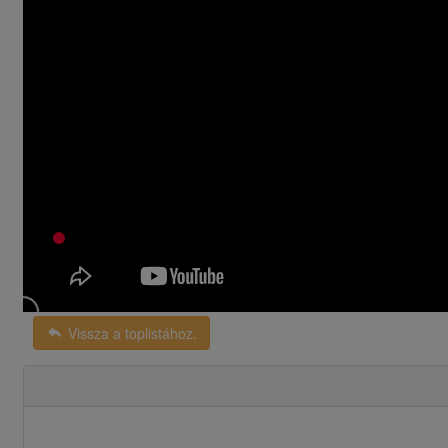
reply
Vissza a toplistához.