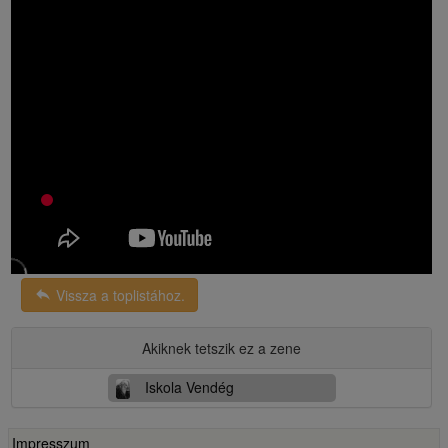
reply
Vissza a toplistához.
Akiknek tetszik ez a zene
Iskola Vendég
Impresszum