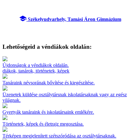
school
Székelyudvarhely, Tamási Áron Gimnázium
Lehetőségeid a véndiákok oldalán:
Újdonságok a véndiákok oldalán.
diákok, tanárok, történetek, képek
Tanáraink névsorának bővítése és kiegészítése.
Üzenetek küldése osztálytársnak iskolatársaknak vagy az egész
világnak.
Gyertyák tanáraink és iskolatársaink emlékére.
Történetek, képek és életrajz megosztása.
Térképen megjelenített szétszóródása az osztálytársaknak.