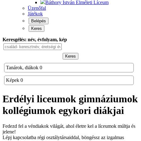
Báthory István Elméleti Líceum
Üzenőfal
Játékok
Belépés
Keres
Keresgélés: név, évfolyam, kép
Keres
Tanárok, diákok
0
Képek
0
Erdélyi liceumok gimnáziumok
kollégiumok
egykori diákjai
Fedezd fel a véndiakok világát, ahol életre kel a líceumok múltja és
jelene!
Lépj kapcsolatba régi osztálytársaiddal, böngéssz az izgalmas