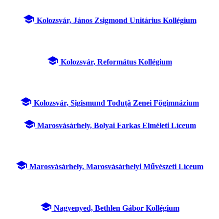
school
Kolozsvár, János Zsigmond Unitárius Kollégium
school
Kolozsvár, Református Kollégium
school
Kolozsvár, Sigismund Toduță Zenei Főgimnázium
school
Marosvásárhely, Bolyai Farkas Elméleti Líceum
school
Marosvásárhely, Marosvásárhelyi Művészeti Líceum
school
Nagyenyed, Bethlen Gábor Kollégium