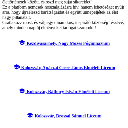
élettörténetek között, és oszd meg saját sikereidet!
Ez a platform nemcsak nosztalgiázásra hív, hanem lehetőséget nyújt
arra, hogy újraéleszd barátságaidat és együtt ünnepeljétek az élet
nagy pillanatait.
Csatlakozz most, és válj egy dinamikus, inspiráló közösség részévé,
amely minden nap új élményeket tartogat számodra!
school
Kézdivásárhely, Nagy Mózes Főgimnázium
school
Kolozsvár, Apáczai Csere János Elméleti Líceum
school
Kolozsvár, Báthory István Elméleti Líceum
school
Kolozsvár, Brassai Sámuel Líceum