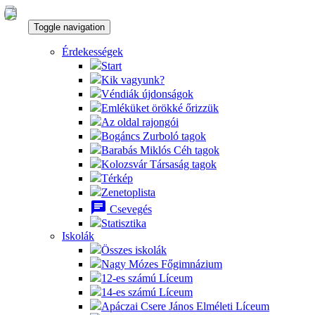
Toggle navigation
Érdekességek
Start
Kik vagyunk?
Véndiák újdonságok
Emléküket örökké őrizzük
Az oldal rajongói
Bogáncs Zurboló tagok
Barabás Miklós Céh tagok
Kolozsvár Társaság tagok
Térkép
Zenetoplista
chat
Csevegés
Statisztika
Iskolák
Összes iskolák
Nagy Mózes Főgimnázium
12-es számú Líceum
14-es számú Líceum
Apáczai Csere János Elméleti Líceum