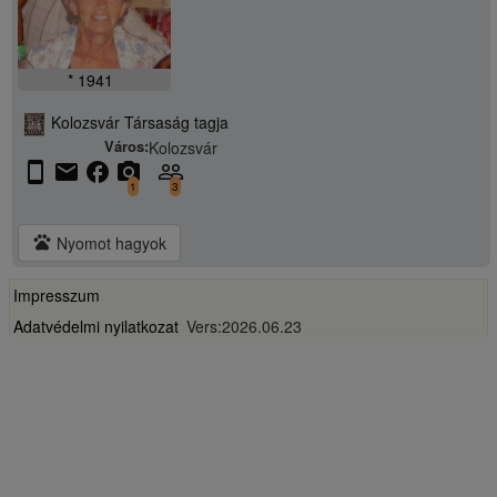
* 1941
Kolozsvár Társaság tagja
Város:
Kolozsvár
stay_current_portrait
email
facebook
camera_alt
people_outline
1
3
pets
Nyomot hagyok
Impresszum
Adatvédelmi nyilatkozat
Vers:2026.06.23