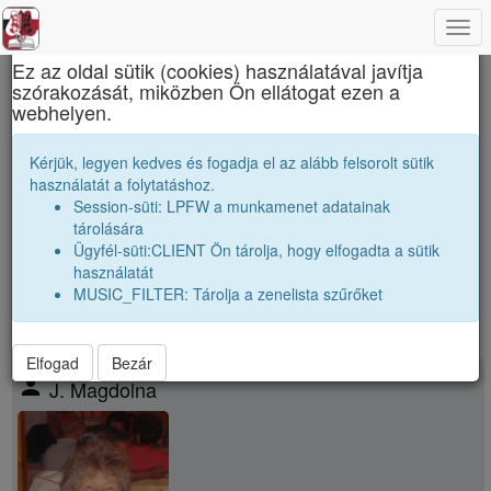
Togg
×
navi
Ez az oldal sütik (cookies) használatával javítja
szórakozását, miközben Ön ellátogat ezen a
Apáczai Csere János Elméleti Líceum
webhelyen.
Osztályfelelősők
Kérjük, legyen kedves és fogadja el az alább felsorolt sütik
használatát a folytatáshoz.
Osztályfelelősők névsora. Kédésekkel osztálytalálkozokkal vagy
Session-süti: LPFW a munkamenet adatainak
osztálytársakkal kapcsolatban forduljatok az
tárolására
osztályfelelősőkhőz.
Ügyfél-süti:CLIENT Ön tárolja, hogy elfogadta a sütik
használatát
Oldalok:1/2
1-1
MUSIC_FILTER: Tárolja a zenelista szűrőket
Elfogad
Bezár
person
J. Magdolna