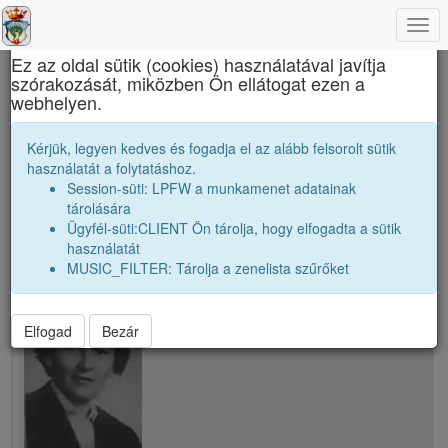
Togg
×
navi
Ez az oldal sütik (cookies) használatával javítja
szórakozását, miközben Ön ellátogat ezen a
Református Kollégium
webhelyen.
Tanári kar
B. Klára
Kérjük, legyen kedves és fogadja el az alább felsorolt sütik
használatát a folytatáshoz.
Session-süti: LPFW a munkamenet adatainak
person
folder_shared
tárolására
Ügyfél-süti:CLIENT Ön tárolja, hogy elfogadta a sütik
használatát
school
B. Klára
MUSIC_FILTER: Tárolja a zenelista szűrőket
Elfogad
Bezár