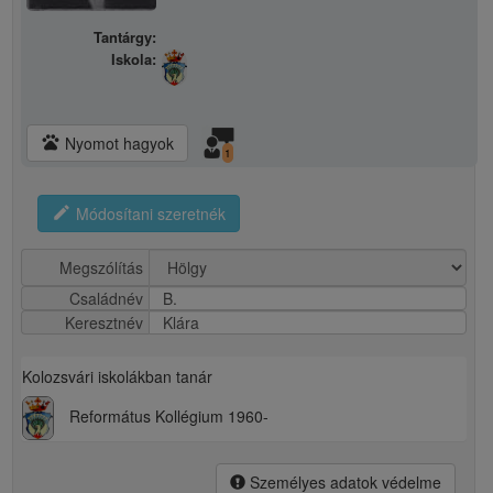
Tantárgy:
Iskola:
pets
Nyomot hagyok
1
edit
Módosítani szeretnék
Megszólítás
Családnév
B.
Keresztnév
Klára
Kolozsvári iskolákban tanár
Református Kollégium 1960-
Személyes adatok védelme