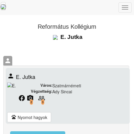
Togg
navi
Református Kollégium
E. Jutka
person
person
E. Jutka
Város:
Szatmárnémeti
Végzettség:
Ady Sincai
facebook
camera_alt
people_outline
2
3
pets
Nyomot hagyok