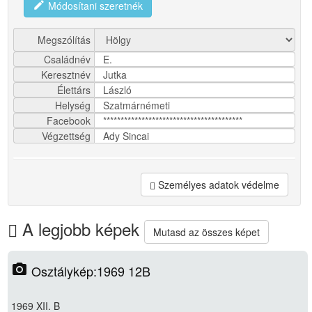
edit
Módosítani szeretnék
Megszólítás
Családnév
E.
Keresztnév
Jutka
Élettárs
László
Helység
Szatmárnémeti
Facebook
****************************************
Végzettség
Ady Sincai
Személyes adatok védelme
A legjobb képek
Mutasd az összes képet
photo_camera
Osztálykép:1969 12B
1969 XII. B