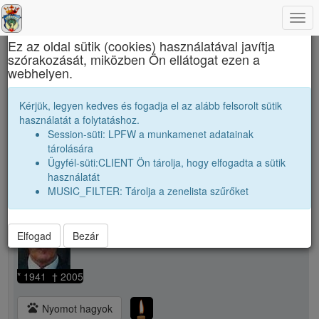
Togg
×
navi
Ez az oldal sütik (cookies) használatával javítja
szórakozását, miközben Ön ellátogat ezen a
Református Kollégium
webhelyen.
Kerekes István
Kérjük, legyen kedves és fogadja el az alább felsorolt sütik
használatát a folytatáshoz.
Session-süti: LPFW a munkamenet adatainak
person
whatshot
tárolására
Ügyfél-süti:CLIENT Ön tárolja, hogy elfogadta a sütik
használatát
person
Kerekes István
MUSIC_FILTER: Tárolja a zenelista szűrőket
Munkahely:
Posta
camera_alt
1
Elfogad
Bezár
* 1941 † 2005
pets
Nyomot hagyok