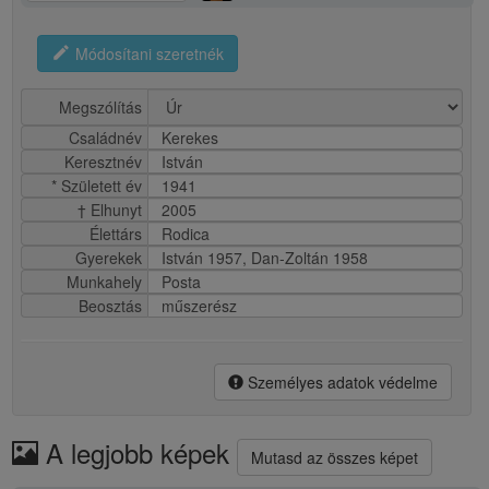
edit
Módosítani szeretnék
Megszólítás
Családnév
Kerekes
Keresztnév
István
* Született év
1941
† Elhunyt
2005
Élettárs
Rodica
Gyerekek
István 1957, Dan-Zoltán 1958
Munkahely
Posta
Beosztás
műszerész
Személyes adatok védelme
A legjobb képek
Mutasd az összes képet