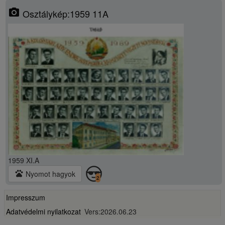
photo_camera
Osztálykép:1959 11A
1959 XI.A
pets
Nyomot hagyok
2
Impresszum
Adatvédelmi nyilatkozat
Vers:2026.06.23