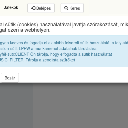
Játékok
Belépés
Keres
al sütik (cookies) használatával javítja szórakozását, m
János Zsigmond Unitárius Kollégium
egykori diákja
ogat ezen a webhelyen.
egyen kedves és fogadja el az alább felsorolt sütik használatát a folytat
Tanári kar
P. Márta
ssion-süti: LPFW a munkamenet adatainak tárolására
fél-süti:CLIENT Ön tárolja, hogy elfogadta a sütik használatát
SIC_FILTER: Tárolja a zenelista szűrőket
Bezár