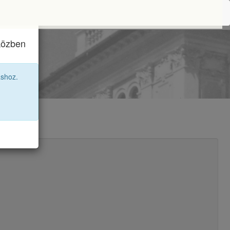
iközben
i
áshoz.