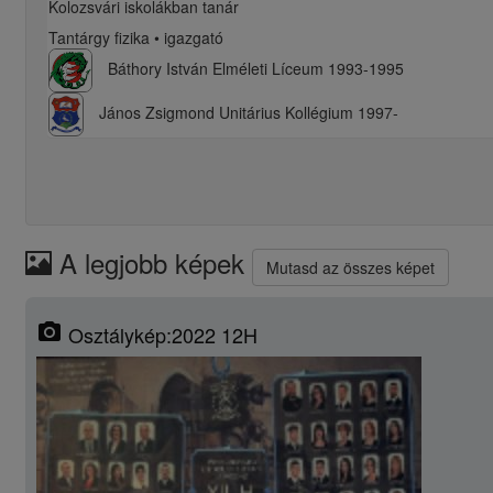
Kolozsvári iskolákban tanár
Tantárgy fizika • igazgató
Báthory István Elméleti Líceum 1993-1995
János Zsigmond Unitárius Kollégium 1997-
A legjobb képek
Mutasd az összes képet
photo_camera
Osztálykép:2022 12H