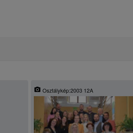
photo_camera
Osztálykép:2003 12A