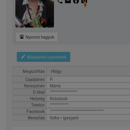
phone
email
facebook
camera_alt
2
pets
Nyomot hagyok
edit
Módosítani szeretnék
Megszólítás
Családnév
P.
Keresztnév
Márta
E-Mail
*******************
Helység
Kolozsvár
Telefon
*************
Facebook
*************************************
Beosztás
fizika • igazgató