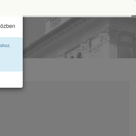
iközben
áshoz.