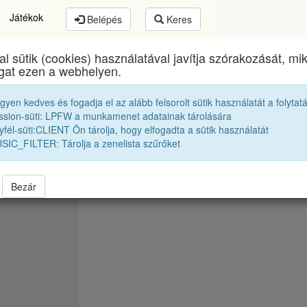
Játékok
Belépés
Keres
al sütik (cookies) használatával javítja szórakozását, m
Nagy Mózes Főgimnázium
egykori diákjai
ogat ezen a webhelyen.
egyen kedves és fogadja el az alább felsorolt sütik használatát a folytat
Tanári kar
R. Mária Magdolna
ssion-süti: LPFW a munkamenet adatainak tárolására
fél-süti:CLIENT Ön tárolja, hogy elfogadta a sütik használatát
SIC_FILTER: Tárolja a zenelista szűrőket
Bezár