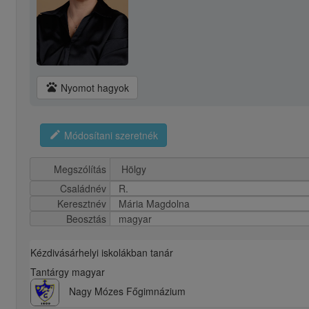
pets
Nyomot hagyok
edit
Módosítani szeretnék
Megszólítás
Családnév
R.
Keresztnév
Mária Magdolna
Beosztás
magyar
Kézdivásárhelyi iskolákban tanár
Tantárgy magyar
Nagy Mózes Főgimnázium