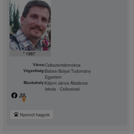
* 1987
Város:
Csikszentdomokos
Végzettség:
Babes-Bolyai Tudomány
Egyetem
Munkahely:
Kájoni János Általános
Iskola - Csíkcsicsó
facebook
people_outline
1
pets
Nyomot hagyok