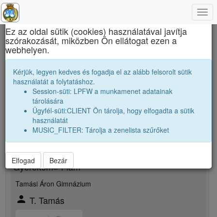
Togg
×
navi
Ez az oldal sütik (cookies) használatával javítja
szórakozását, miközben Ön ellátogat ezen a
Bethlen Gábor Kollégium
webhelyen.
T. Albert
Kérjük, legyen kedves és fogadja el az alább felsorolt sütik
használatát a folytatáshoz.
Session-süti: LPFW a munkamenet adatainak
person
tárolására
Ügyfél-süti:CLIENT Ön tárolja, hogy elfogadta a sütik
Új rokonsági kapcsolat megjelölése
használatát
MUSIC_FILTER: Tárolja a zenelista szűrőket
Rokon neme
Elfogad
Bezár
Gyerekem= Fiam
Tamási Áron Gimnázium
person
T. Tamás