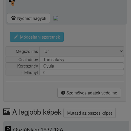
4
pets
Nyomot hagyok
edit
Módosítani szeretnék
Megszólítás
Családnév
Tarcsafalvy
Keresztnév
Gyula
† Elhunyt
0
Személyes adatok védelme
A legjobb képek
Mutasd az összes képet
photo_camera
Osztálykép:1937 12A