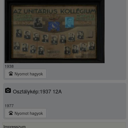
1938
pets
Nyomot hagyok
photo_camera
Osztálykép:1937 12A
1977
pets
Nyomot hagyok
Impresszum