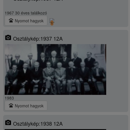
1967 30 éves találkozó
pets
Nyomot hagyok
1
photo_camera
Osztálykép:1937 12A
1983
pets
Nyomot hagyok
photo_camera
Osztálykép:1938 12A