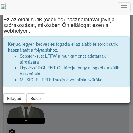
Togg
×
navi
Ez az oldal sütik (cookies) használatával javítja
szórakozását, miközben Ön ellátogat ezen a
János Zsigmond Unitárius Kollégium
webhelyen.
Tarcsafalvy Gyula
Kérjük, legyen kedves és fogadja el az alább felsorolt sütik
használatát a folytatáshoz.
Session-süti: LPFW a munkamenet adatainak
person
whatshot
tárolására
Ügyfél-süti:CLIENT Ön tárolja, hogy elfogadta a sütik
használatát
person
Tarcsafalvy Gyula
MUSIC_FILTER: Tárolja a zenelista szűrőket
Elfogad
Bezár
†
camera_alt