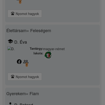
7
pets
Nyomot hagyok
Élettársam= Feleségem
school
D. Éva
Tantárgy:
magyar-német
Iskola:
facebook
people_outline
7
pets
Nyomot hagyok
Gyerekem= Fiam
person
D. Botond