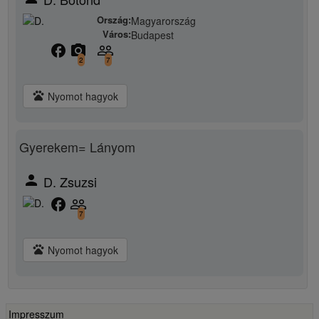
Ország:
Magyarország
Város:
Budapest
facebook
camera_alt
people_outline
2
7
pets
Nyomot hagyok
Gyerekem= Lányom
person
D. Zsuzsi
facebook
people_outline
7
pets
Nyomot hagyok
Impresszum