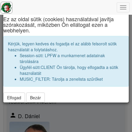
Togg
×
navi
Ez az oldal sütik (cookies) használatával javítja
szórakozását, miközben Ön ellátogat ezen a
Báthory István Elméleti Líceum
webhelyen.
Tanári kar
Dr. D. Zsolt
Kérjük, legyen kedves és fogadja el az alább felsorolt sütik
használatát a folytatáshoz.
Session-süti: LPFW a munkamenet adatainak
person
folder_shared
tárolására
Ügyfél-süti:CLIENT Ön tárolja, hogy elfogadta a sütik
Új rokonsági kapcsolat megjelölése
használatát
MUSIC_FILTER: Tárolja a zenelista szűrőket
Rokon neme
Elfogad
Bezár
Testvérem= Fivérem
person
D. Dániel