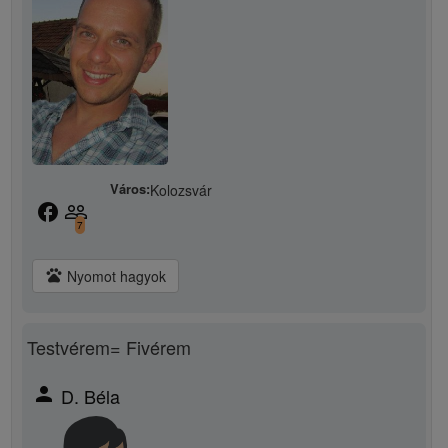
Város:
Kolozsvár
facebook
people_outline
7
pets
Nyomot hagyok
Testvérem= Fivérem
person
D. Béla