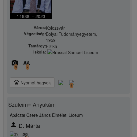
* 1938 † 2023
Város:
Kolozsvár
Végzettség:
Bolyai Tudományegyetem,
1959
Tantárgy:
Fizika
Iskola:
camera_alt
people_outline
3
7
pets
Nyomot hagyok
1
Szüleim= Anyukám
Apáczai Csere János Elméleti Líceum
person
D. Márta
people_outline