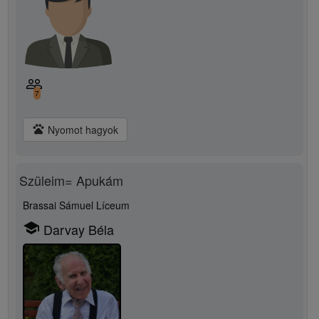
people_outline
7
pets
Nyomot hagyok
Szüleim= Apukám
Brassai Sámuel Líceum
school
Darvay Béla