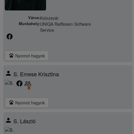
Város:
Kolozsvár
Munkahely:
UNIQA Raiffeisen Software
Service
facebook
pets
Nyomot hagyok
person
S. Emese Krisztina
facebook
people_outline
2
pets
Nyomot hagyok
person
S. László