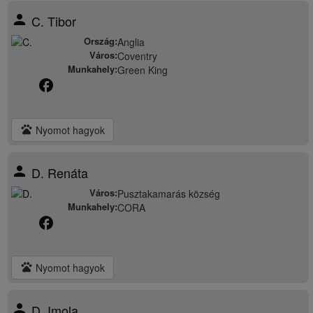
person
C. Tibor
Ország:
Anglia
Város:
Coventry
Munkahely:
Green King
facebook
pets
Nyomot hagyok
person
D. Renáta
Város:
Pusztakamarás község
Munkahely:
CORA
facebook
pets
Nyomot hagyok
person
D. Imola