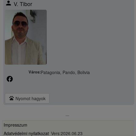
person
V. Tibor
Város:
Patagonia, Pando, Bolivia
facebook
pets
Nyomot hagyok
...
Impresszum
Adatvédelmi nyilatkozat
Vers:2026.06.23