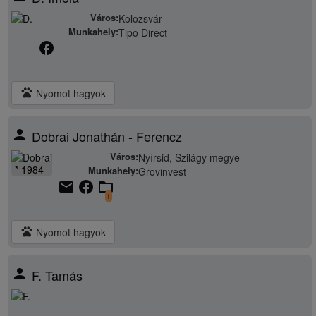
Város:
Kolozsvár
Munkahely:
Tipo Direct
facebook
pets
Nyomot hagyok
person
Dobrai Jonathán - Ferencz
Város:
Nyírsid, Szilágy megye
* 1984
Munkahely:
Grovinvest
email
facebook
folder_open
1
pets
Nyomot hagyok
person
F. Tamás