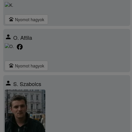
pets
Nyomot hagyok
person
O. Attila
facebook
pets
Nyomot hagyok
person
S. Szabolcs