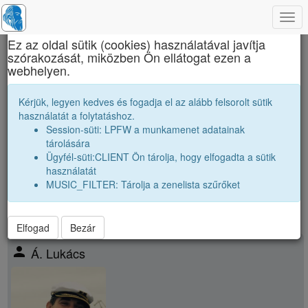
Togg
×
navi
Ez az oldal sütik (cookies) használatával javítja
szórakozását, miközben Ön ellátogat ezen a
Brassai Sámuel Líceum
webhelyen.
Osztálytársak
Kérjük, legyen kedves és fogadja el az alább felsorolt sütik
használatát a folytatáshoz.
Névsor bővítése új véndiákkal
Session-süti: LPFW a munkamenet adatainak
Véndiákok száma:
21
tárolására
nagyobbak |
2002 12A
|
2002 12B
|
2002 12C
|
2002 12D
|
Ügyfél-süti:CLIENT Ön tárolja, hogy elfogadta a sütik
párhuzamos
|
2003 12B
|
2003 12C
|
2003 12D
|
használatát
kissebbek |
2004 12A
|
2004 12B
|
2004 12C
|
2004 12D
|
MUSIC_FILTER: Tárolja a zenelista szűrőket
Elfogad
Bezár
person
Á. Lukács