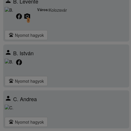
person
B. Levente
Város:
Kolozsvár
facebook
camera_alt
1
pets
Nyomot hagyok
person
B. István
facebook
pets
Nyomot hagyok
person
C. Andrea
pets
Nyomot hagyok