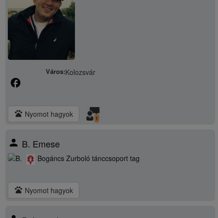
Város:
Kolozsvár
facebook
pets
Nyomot hagyok
1
person
B. Emese
Bogáncs Zurboló tánccsoport tag
pets
Nyomot hagyok