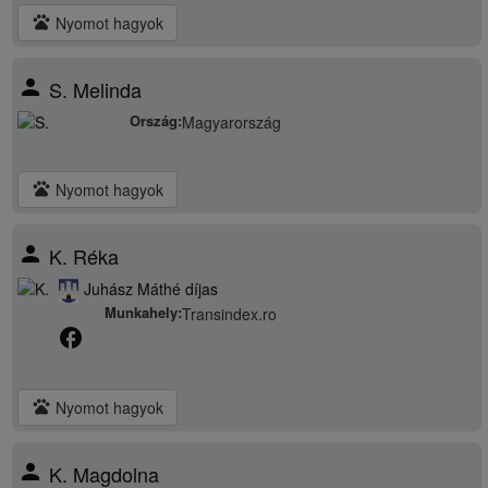
pets
Nyomot hagyok
person
S. Melinda
Ország:
Magyarország
pets
Nyomot hagyok
person
K. Réka
Juhász Máthé díjas
Munkahely:
Transindex.ro
facebook
pets
Nyomot hagyok
person
K. Magdolna