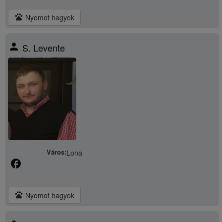
pets
Nyomot hagyok
person
S. Levente
Város:
Lona
facebook
pets
Nyomot hagyok