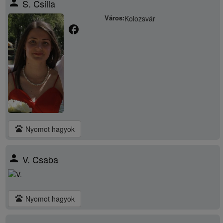
person
S. Csilla
Város:
Kolozsvár
facebook
pets
Nyomot hagyok
person
V. Csaba
pets
Nyomot hagyok