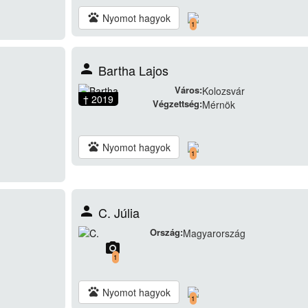
pets
Nyomot hagyok
1
person
Bartha Lajos
Város:
Kolozsvár
† 2019
Végzettség:
Mérnök
pets
Nyomot hagyok
1
person
C. Júlia
Ország:
Magyarország
camera_alt
1
pets
Nyomot hagyok
1