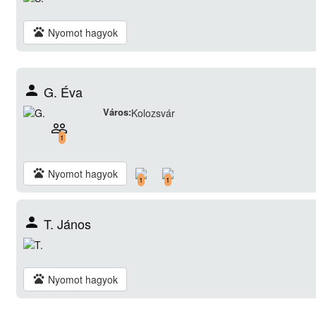
pets
Nyomot hagyok
person
G. Éva
Város:
Kolozsvár
people_outline
1
pets
Nyomot hagyok
1
1
person
T. János
pets
Nyomot hagyok