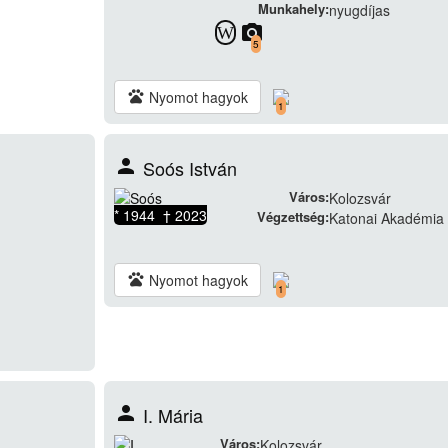
Munkahely:
nyugdíjas
camera_alt
W
5
pets
Nyomot hagyok
1
person
Soós István
Város:
Kolozsvár
* 1944 † 2023
Végzettség:
Katonai Akadémia
pets
Nyomot hagyok
1
person
I. Mária
Város:
Kolozsvár