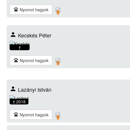
pets
Nyomot hagyok
1
person
Kecskés Péter
†
pets
Nyomot hagyok
1
person
Lazányi István
† 2018
pets
Nyomot hagyok
1