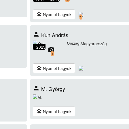
pets
Nyomot hagyok
1
person
Kun András
Ország:
Magyarország
† 2023
camera_alt
1
pets
Nyomot hagyok
person
M. György
pets
Nyomot hagyok