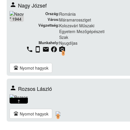
person
Nagy József
Ország:
Románia
* 1944
Város:
Máramarossziget
Végzettség:
Kolozsvári Műszaki
Egyetem Mezőgépészeti
Szak
Munkahely:
Nyugdíjas
phone
stay_current_portrait
email
facebook
camera_alt
1
pets
Nyomot hagyok
person
Rozsos László
†
pets
Nyomot hagyok
1