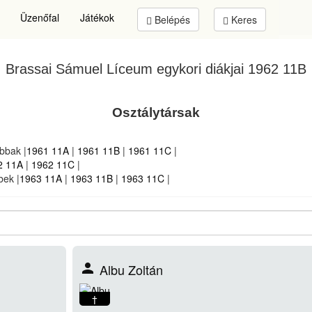
Üzenőfal
Játékok
Belépés
Keres
Brassai Sámuel Líceum
egykori diákjai
1962 11B
Osztálytársak
bbak |
1961 11A
|
1961 11B
|
1961 11C
|
2 11A
|
1962 11C
|
bek |
1963 11A
|
1963 11B
|
1963 11C
|
person
Albu Zoltán
†