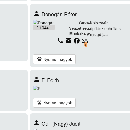
person
Donogán Péter
Város:
Kolozsvár
* 1944
Végzettség:
építésztechnikus
Munkahely:
nyugdíjas
phone
email
facebook
people_outline
5
pets
Nyomot hagyok
person
F. Edith
pets
Nyomot hagyok
person
Gáll (Nagy) Judit