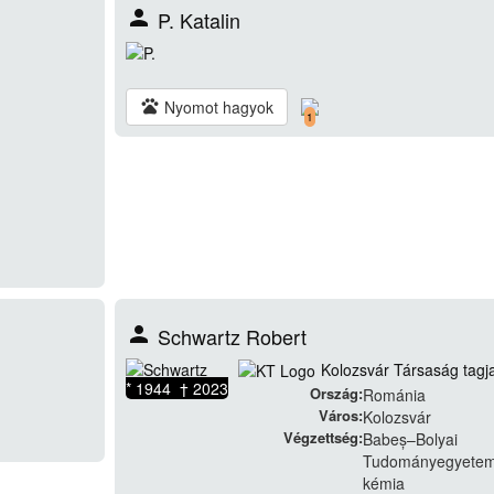
person
P. Katalin
pets
Nyomot hagyok
1
person
Schwartz Robert
Kolozsvár Társaság tagj
* 1944 † 2023
Ország:
Románia
Város:
Kolozsvár
Végzettség:
Babeș–Bolyai
Tudományegyetem
kémia