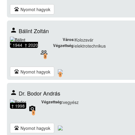
pets
Nyomot hagyok
person
Bálint Zoltán
Város:
Kolozsvár
* 1944 † 2020
Végzettség:
elektrotechnikus
people_outline
3
pets
Nyomot hagyok
1
person
Dr. Bodor András
Végzettség:
vegyész
† 1998
camera_alt
1
pets
Nyomot hagyok