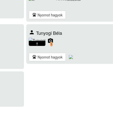
pets
Nyomot hagyok
person
Tunyogi Béla
camera_alt
†
1
pets
Nyomot hagyok