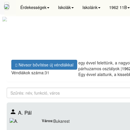
Érdekességek
Iskolák
Iskolánk
1962 11B
egy évvel felettünk, a
nagyo
Névsor bővítése új véndiákkal
párhuzamos
osztályok
|
196
Véndiákok száma:
31
Egy évvel alattunk, a
kisseb
person
A. Pál
Város:
Bukarest