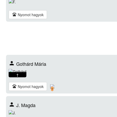
pets
Nyomot hagyok
person
Gothárd Mária
†
pets
Nyomot hagyok
1
person
J. Magda