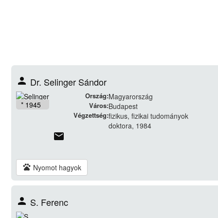
person
Dr. Selinger Sándor
Ország:
Magyarország
* 1945
Város:
Budapest
Végzettség:
fizikus, fizikai tudományok
doktora, 1984
email
pets
Nyomot hagyok
person
S. Ferenc