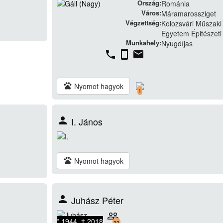
Ország:
Románia
Város:
Máramarossziget
Végzettség:
Kolozsvári Műszaki
Egyetem Épitészeti
Munkahely:
Nyugdíjas
phone
stay_current_portrait
email
pets
Nyomot hagyok
1
person
I. János
pets
Nyomot hagyok
person
Juhász Péter
people_outline
* 1944 † 2018
22