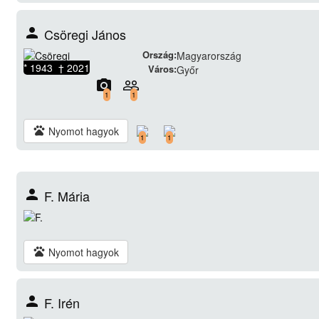
person
Csöregi János
Ország:
Magyarország
* 1943 † 2021
Város:
Győr
camera_alt
people_outline
1
1
pets
Nyomot hagyok
1
1
person
F. Mária
pets
Nyomot hagyok
person
F. Irén