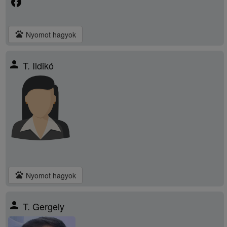
facebook
pets
Nyomot hagyok
person
T. Ildikó
pets
Nyomot hagyok
person
T. Gergely