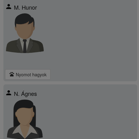
person
M. Hunor
pets
Nyomot hagyok
person
N. Ágnes