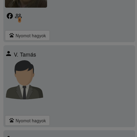
facebook
people_outline
3
pets
Nyomot hagyok
person
V. Tamás
pets
Nyomot hagyok