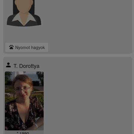
pets
Nyomot hagyok
person
T. Dorottya
* 1990