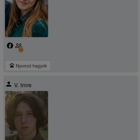
facebook
people_outline
11
pets
Nyomot hagyok
person
V. Imre