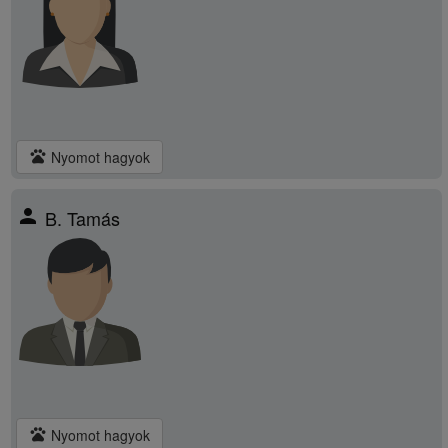
pets
Nyomot hagyok
person
B. Tamás
pets
Nyomot hagyok