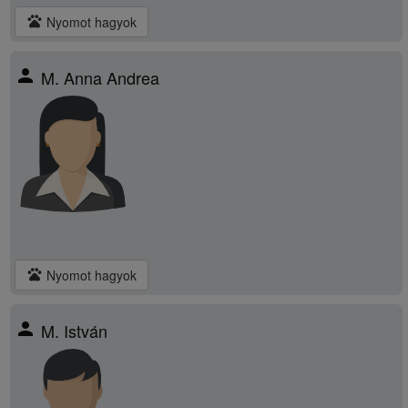
pets
Nyomot hagyok
person
M. Anna Andrea
pets
Nyomot hagyok
person
M. István