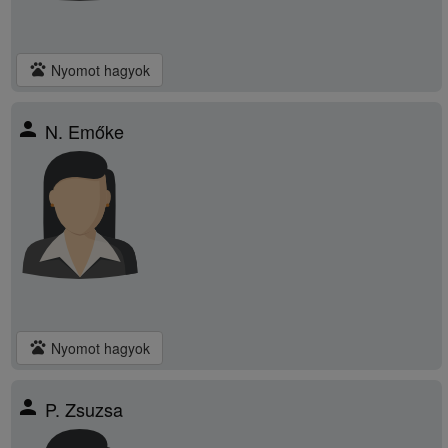
pets
Nyomot hagyok
person
N. Emőke
pets
Nyomot hagyok
person
P. Zsuzsa