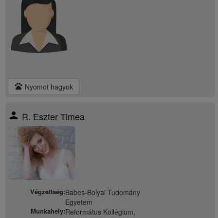
pets
Nyomot hagyok
person
R. Eszter Timea
Végzettség:
Babes-Bolyai Tudomány
Egyetem
Munkahely:
Református Kollégium,