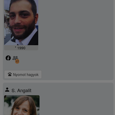
* 1990
facebook
people_outline
17
pets
Nyomot hagyok
person
S. Angalit