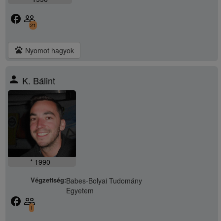
facebook
people_outline
21
pets
Nyomot hagyok
person
K. Bálint
* 1990
Végzettség:
Babes-Bolyai Tudomány
Egyetem
facebook
people_outline
1