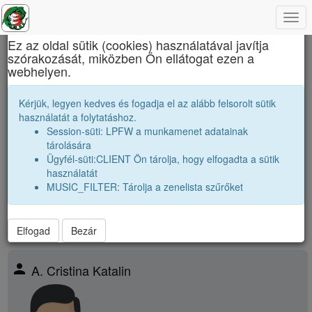
Togg
×
navi
Ez az oldal sütik (cookies) használatával javítja
szórakozását, miközben Ön ellátogat ezen a
Báthory István Elméleti Líceum
webhelyen.
Osztálytársak
Kérjük, legyen kedves és fogadja el az alább felsorolt sütik
használatát a folytatáshoz.
Névsor bővítése új véndiákkal
Session-süti: LPFW a munkamenet adatainak
Véndiákok száma:
28
tárolására
nagyobbak |
2008 12A
|
2008 12B
|
2008 12C
|
2008 12K
|
Ügyfél-süti:CLIENT Ön tárolja, hogy elfogadta a sütik
párhuzamos
|
2009 12B
|
2009 12C
|
2009 12D
|
2009 12K
|
használatát
kissebbek |
2010 12A
|
2010 12B
|
2010 12C
|
2010 12D
|
2010
MUSIC_FILTER: Tárolja a zenelista szűrőket
12K
|
Elfogad
Bezár
person
A. Cristina Katalin