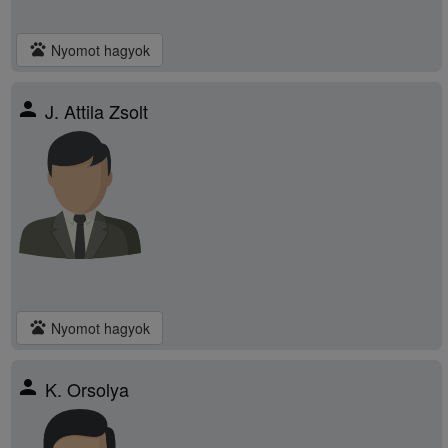
pets
Nyomot hagyok
person
J. Attila Zsolt
pets
Nyomot hagyok
person
K. Orsolya