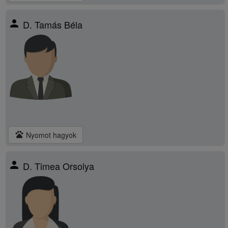
person
D. Tamás Béla
pets
Nyomot hagyok
person
D. Timea Orsolya