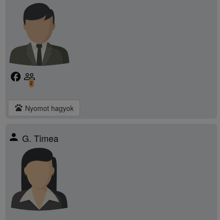
facebook
people_outline
2
pets
Nyomot hagyok
person
G. Timea