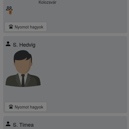
Kolozsvár
people_outline
2
pets
Nyomot hagyok
person
S. Hedvig
pets
Nyomot hagyok
person
S. Timea