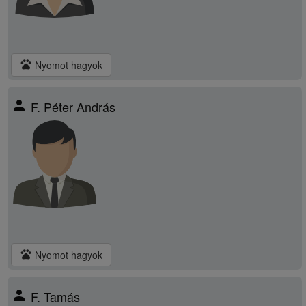
pets
Nyomot hagyok
person
F. Péter András
pets
Nyomot hagyok
person
F. Tamás