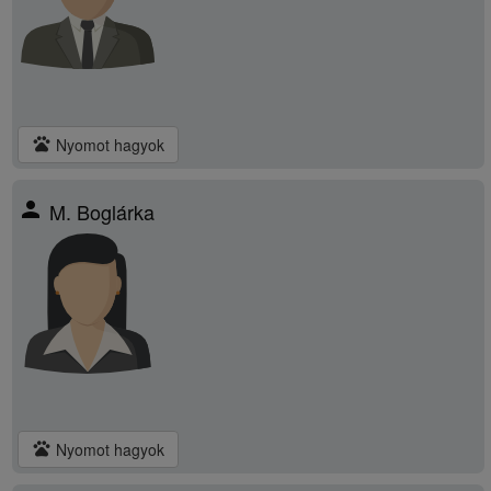
pets
Nyomot hagyok
person
M. Boglárka
pets
Nyomot hagyok