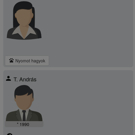
pets
Nyomot hagyok
person
T. András
* 1990