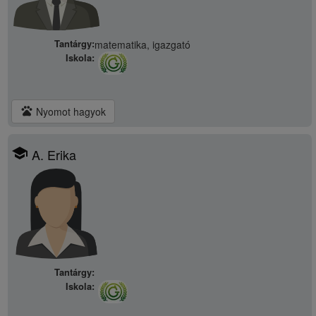
Tantárgy:
matematika, igazgató
Iskola:
pets
Nyomot hagyok
school
A. Erika
Tantárgy:
Iskola: