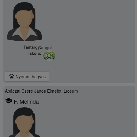
Tantárgy:
angol
Iskola:
pets
Nyomot hagyok
Apáczai Csere János Elméleti Líceum
school
F. Melinda