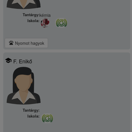
Tantárgy:
kémia
Iskola:
pets
Nyomot hagyok
school
F. Enikő
Tantárgy:
Iskola: