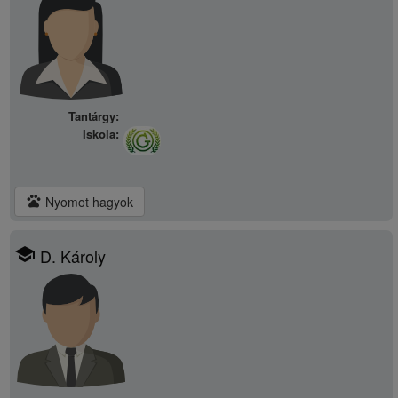
Tantárgy:
Iskola:
pets
Nyomot hagyok
school
D. Károly