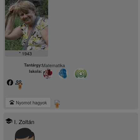
* 1943
Tantárgy:
Matematika
Iskola:
facebook
people_outline
3
pets
Nyomot hagyok
1
school
I. Zoltán