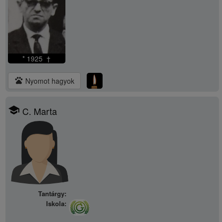
* 1925 †
pets
Nyomot hagyok
school
C. Marta
Tantárgy:
Iskola: