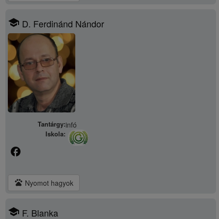
school
D. Ferdinánd Nándor
Tantárgy:
infó
Iskola:
facebook
pets
Nyomot hagyok
school
F. Blanka