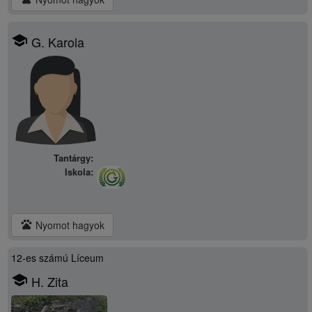
school
G. Karola
Tantárgy:
Iskola:
pets
Nyomot hagyok
12-es számú Líceum
school
H. Zita