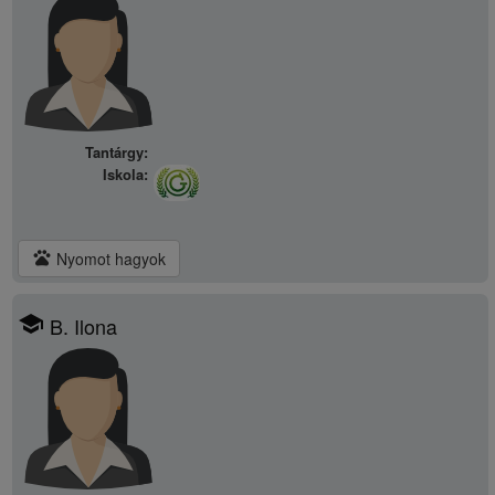
Tantárgy:
Iskola:
pets
Nyomot hagyok
school
B. Ilona