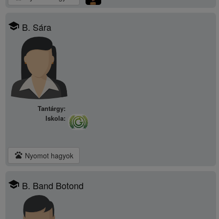
school
B. Sára
Tantárgy:
Iskola:
pets
Nyomot hagyok
school
B. Band Botond