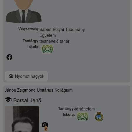
Végzettség:
Babes-Bolyai Tudomány
Egyetem
Tantárgy:
testnevelő tanár
Iskola:
facebook
pets
Nyomot hagyok
János Zsigmond Unitárius Kollégium
school
Borsai Jenő
Tantárgy:
történelem
Iskola:
camera_alt
2