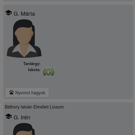
school
G. Márta
Tantárgy:
Iskola:
pets
Nyomot hagyok
Báthory István Elméleti Líceum
school
G. Irén