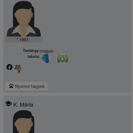
* 1951
Tantárgy:
magyar
Iskola:
facebook
people_outline
3
pets
Nyomot hagyok
school
K. Mária