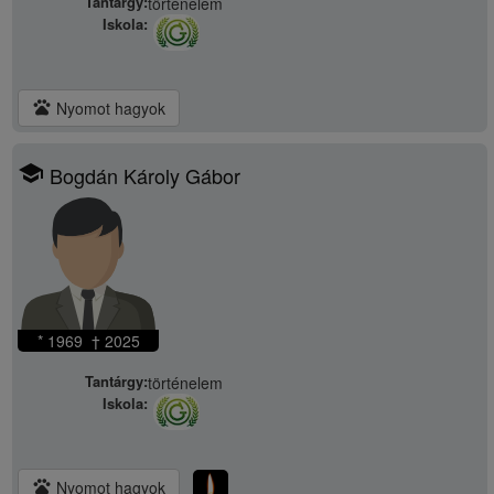
Tantárgy:
történelem
Iskola:
pets
Nyomot hagyok
school
Bogdán Károly Gábor
* 1969 † 2025
Tantárgy:
történelem
Iskola:
pets
Nyomot hagyok