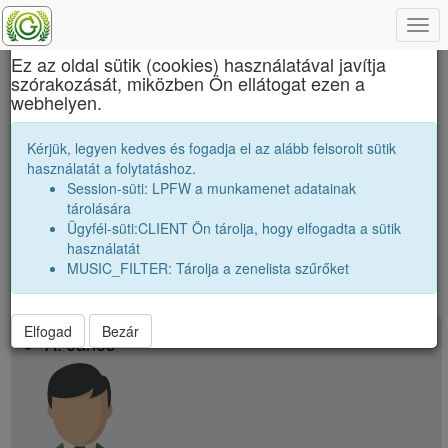
Togg
×
navi
Ez az oldal sütik (cookies) használatával javítja
szórakozását, miközben Ön ellátogat ezen a
Onisifor Ghibu Elméleti Líceum
webhelyen.
Tanáraink
Kérjük, legyen kedves és fogadja el az alább felsorolt sütik
használatát a folytatáshoz.
Névsor bővítése új tanárral
Session-süti: LPFW a munkamenet adatainak
Tanárok száma:
68
tárolására
Ügyfél-süti:CLIENT Ön tárolja, hogy elfogadta a sütik
68
találat
használatát
MUSIC_FILTER: Tárolja a zenelista szűrőket
Elfogad
Bezár
school
A. János