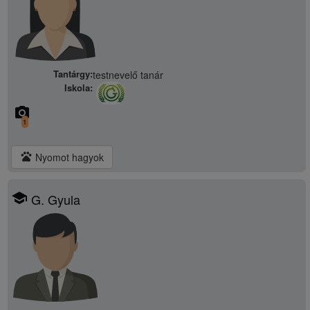
Tantárgy:
testnevelő tanár
Iskola:
camera_alt
1
pets
Nyomot hagyok
school
G. Gyula