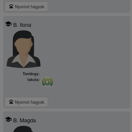
pets
Nyomot hagyok
school
B. Ilona
Tantárgy:
Iskola:
pets
Nyomot hagyok
school
B. Magda