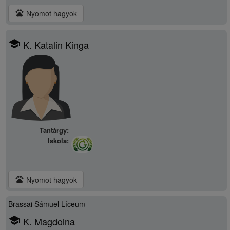
pets
Nyomot hagyok
school
K. Katalin Kinga
Tantárgy:
Iskola:
pets
Nyomot hagyok
Brassai Sámuel Líceum
school
K. Magdolna