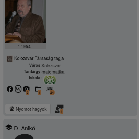
* 1954
Kolozsvár Társaság tagja
Város:
Kolozsvár
Tantárgy:
matematika
Iskola:
facebook
camera_alt
folder_open
people_outline
W
2
1
24
pets
Nyomot hagyok
1
school
D. Anikó