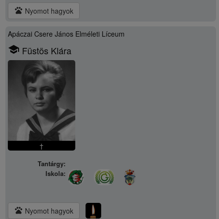
pets
Nyomot hagyok
Apáczai Csere János Elméleti Líceum
school
Füstös Klára
†
Tantárgy:
Iskola:
pets
Nyomot hagyok