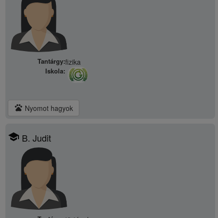
Tantárgy:
fizika
Iskola:
pets
Nyomot hagyok
school
B. Judit