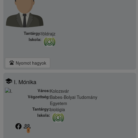
Tantárgy:
földrajz
Iskola:
pets
Nyomot hagyok
school
I. Mónika
Város:
Kolozsvár
Végzettség:
Babes-Bolyai Tudomány
Egyetem
Tantárgy:
biológia
Iskola:
facebook
people_outline
1