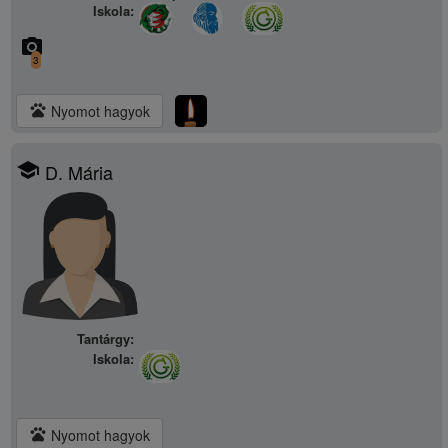
Iskola:
camera_alt
3
pets
Nyomot hagyok
school
D. Mária
Tantárgy:
Iskola:
pets
Nyomot hagyok