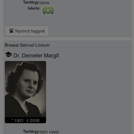
Tantárgy:
zene
Iskola:
pets
Nyomot hagyok
Brassai Sámuel Líceum
school
Dr. Demeter Margit
* 1921 † 2008
Tantárgy:
latin nyelv