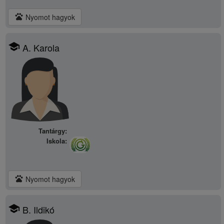
pets
Nyomot hagyok
school
A. Karola
Tantárgy:
Iskola:
pets
Nyomot hagyok
school
B. Ildikó