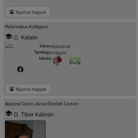
pets
Nyomot hagyok
Református Kollégium
school
C. Katalin
Város:
Kolozsvár
Tantárgy:
magyar
Iskola:
facebook
pets
Nyomot hagyok
Apáczai Csere János Elméleti Líceum
school
D. Tibor Kálmán