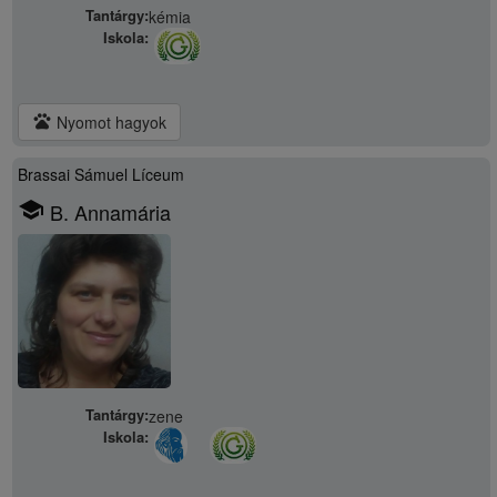
Tantárgy:
kémia
Iskola:
pets
Nyomot hagyok
Brassai Sámuel Líceum
school
B. Annamária
Tantárgy:
zene
Iskola: