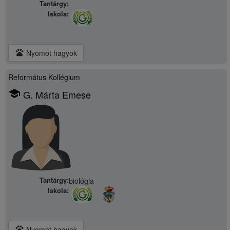
Tantárgy:
Iskola:
pets
Nyomot hagyok
Református Kollégium
school
G. Márta Emese
Tantárgy:
biológia
Iskola:
pets
Nyomot hagyok