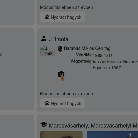
Módosítás
ebben az évben
pets
Nyomot hagyok
person
J. Imola
Barabás Miklós Céh tag
* 1943
ti
Véndiák:
1962 12D
Végzettség:
Ion Andreescu Művésze
Egyetem 1967
camera_alt
1
Módosítás
ebben az évben
pets
Nyomot hagyok
school
Marosvásárhely, Marosvásárhelyi M