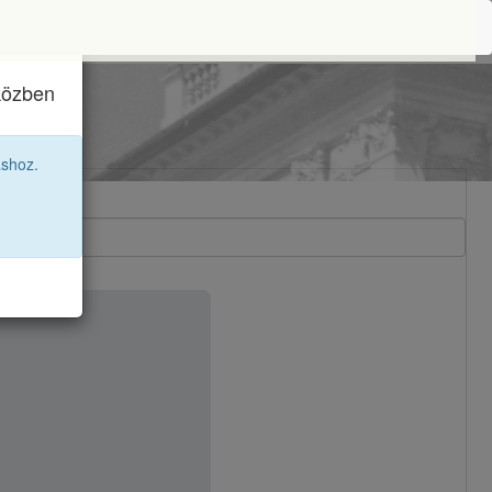
iközben
2 12D
áshoz.