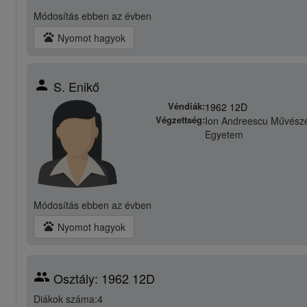
Módosítás
ebben az évben
pets
Nyomot hagyok
person
S. Enikő
Véndiák:
1962 12D
Végzettség:
Ion Andreescu Művésze
Egyetem
Módosítás
ebben az évben
pets
Nyomot hagyok
group
Osztály: 1962 12D
Diákok száma:4