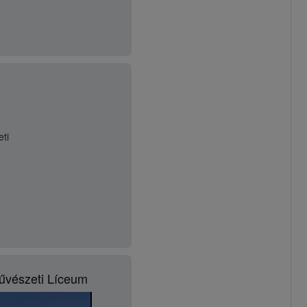
ti
űvészeti Líceum