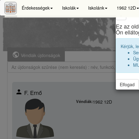
Érdekességek
Iskolák
Iskolánk
1962 12D
×
Ez az old
Maro
Ön ellát
Kérjük, l
Se
public
Véndiák újdonságok
Ügy
MU
Elfogad
person
F. Ernő
Véndiák:
1962 12D