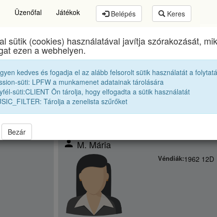
Üzenőfal
Játékok
Belépés
Keres
al sütik (cookies) használatával javítja szórakozását, m
svásárhelyi Művészeti Líceum
egykori diákjai
196
ogat ezen a webhelyen.
egyen kedves és fogadja el az alább felsorolt sütik használatát a folytat
ssion-süti: LPFW a munkamenet adatainak tárolására
fél-süti:CLIENT Ön tárolja, hogy elfogadta a sütik használatát
SIC_FILTER: Tárolja a zenelista szűrőket
Bezár
person
M. Mária
Véndiák:
1962 12D