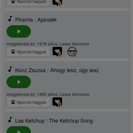
pets
Nyomot hagyok
1
music_note
Piramis : Ajándék
play_arrow
megjelenési év: 1978 stilus: Lassú tánczene
pets
Nyomot hagyok
3
2
music_note
Konz Zsuzsa : Ahogy lesz, úgy lesz
play_arrow
megjelenési év: 1983 stilus: Lassú tánczene
pets
Nyomot hagyok
2
music_note
Las Ketchup : The Ketchup Song
play_arrow