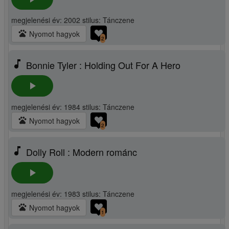
megjelenési év: 2002 stilus: Tánczene
pets
Nyomot hagyok
2
music_note
Bonnie Tyler : Holding Out For A Hero
play_arrow
megjelenési év: 1984 stilus: Tánczene
pets
Nyomot hagyok
2
music_note
Dolly Roll : Modern románc
play_arrow
megjelenési év: 1983 stilus: Tánczene
pets
Nyomot hagyok
1