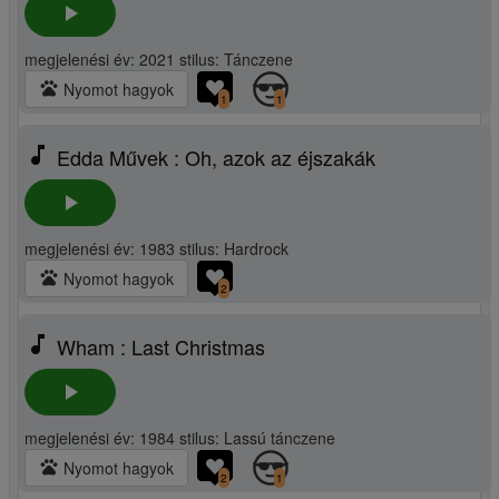
play_arrow
megjelenési év: 2021 stilus: Tánczene
pets
Nyomot hagyok
1
1
music_note
Edda Művek : Oh, azok az éjszakák
play_arrow
megjelenési év: 1983 stilus: Hardrock
pets
Nyomot hagyok
2
music_note
Wham : Last Christmas
play_arrow
megjelenési év: 1984 stilus: Lassú tánczene
pets
Nyomot hagyok
2
1