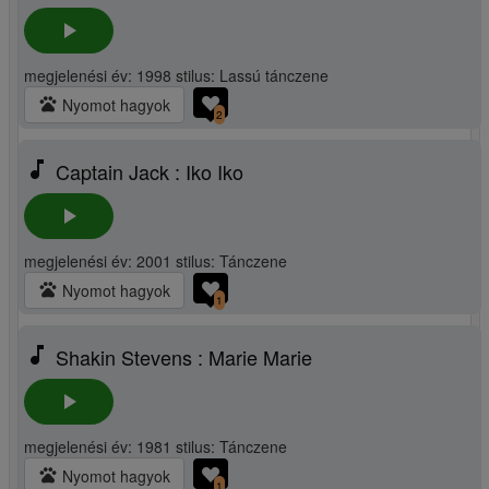
play_arrow
megjelenési év: 1998 stilus: Lassú tánczene
pets
Nyomot hagyok
2
music_note
Captain Jack : Iko Iko
play_arrow
megjelenési év: 2001 stilus: Tánczene
pets
Nyomot hagyok
1
music_note
Shakin Stevens : Marie Marie
play_arrow
megjelenési év: 1981 stilus: Tánczene
pets
Nyomot hagyok
1