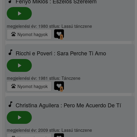
music_note
Fenyő Miklós : Eszelős Szerelem
play_arrow
megjelenési év: 1980 stilus: Lassú tánczene
pets
Nyomot hagyok
1
music_note
Ricchi e Poveri : Sara Perche Ti Amo
play_arrow
megjelenési év: 1981 stilus: Tánczene
pets
Nyomot hagyok
4
music_note
Christina Aguilera : Pero Me Acuerdo De Tí
play_arrow
megjelenési év: 2009 stilus: Lassú tánczene