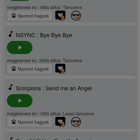
megjelenési év: 1984 stilus: Tánczene
pets
Nyomot hagyok
1
2
music_note
NSYNC : Bye Bye Bye
play_arrow
megjelenési év: 2009 stilus: Tánczene
pets
Nyomot hagyok
1
music_note
Scorpions : Send me an Angel
play_arrow
megjelenési év: 1990 stilus: Lassú tánczene
pets
Nyomot hagyok
1
2