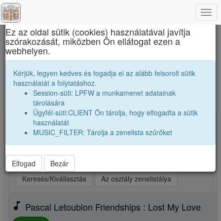
Togg
×
navi
Ez az oldal sütik (cookies) használatával javítja
szórakozását, miközben Ön ellátogat ezen a
Marosvásárhelyi Művészeti Líceum
webhelyen.
A mi osztályunk zenetoplistája. Ezeket
Kérjük, legyen kedves és fogadja el az alább felsorolt sütik
számokat szívesen hallgatjuk.
használatát a folytatáshoz.
Session-süti: LPFW a munkamenet adatainak
Új zene, vagy kedvenceim kiválasztása
tárolására
Ügyfél-süti:CLIENT Ön tárolja, hogy elfogadta a sütik
használatát
Kiválasztva: 25 Indítsd a lejátszót! (max 25)
MUSIC_FILTER: Tárolja a zenelista szűrőket
play_arrow
Legjobb szám elsőnek
play_arrow
Legjobb szám utoljára
play_arrow
Véletlenszerüen
Elfogad
Bezár
Keresés/Kivállasztás
Az osztály zenelistálya
music_note
Pascal Letoublon Friendships : Lost My Love