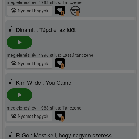
megjelenési év: 1983 stilus: Tánczene
pets
Nyomot hagyok
2
1
music_note
Dinamit : Tépd el az időt
play_arrow
megjelenési év: 1996 stilus: Lassú tánczene
pets
Nyomot hagyok
1
music_note
Kim Wilde : You Came
play_arrow
megjelenési év: 1988 stilus: Tánczene
pets
Nyomot hagyok
1
music_note
R-Go : Most kell, hogy nagyon szeress.