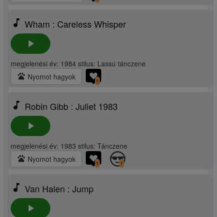
music_note
Wham : Careless Whisper
play_arrow
megjelenési év: 1984 stilus: Lassú tánczene
pets
Nyomot hagyok
1
music_note
Robin Gibb : Juliet 1983
play_arrow
megjelenési év: 1983 stilus: Tánczene
pets
Nyomot hagyok
1
1
music_note
Van Halen : Jump
play_arrow