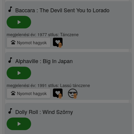
music_note
Baccara : The Devil Sent You to Lorado
play_arrow
megjelenési év: 1977 stilus: Tánczene
pets
Nyomot hagyok
1
music_note
Alphaville : Big In Japan
play_arrow
megjelenési év: 1991 stilus: Lassú tánczene
pets
Nyomot hagyok
1
1
music_note
Dolly Roll : Wind Szörny
play_arrow