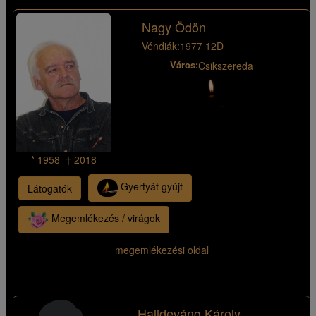
Nagy Ödön
Véndiák:
1977 12D
Város:
Csikszereda
* 1958 † 2018
Gyertyát gyújt
Látogatók
Megemlékezés / virágok
megemlékezési oldal
Halldeváng Károly