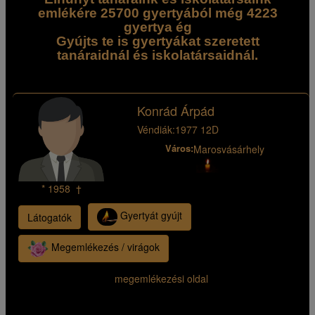
emlékére 25700 gyertyából még 4223
gyertya ég
Gyújts te is gyertyákat szeretett
tanáraidnál és iskolatársaidnál.
Konrád Árpád
Véndiák:
1977 12D
Város:
Marosvásárhely
* 1958 †
Gyertyát gyújt
Látogatók
Megemlékezés / virágok
megemlékezési oldal