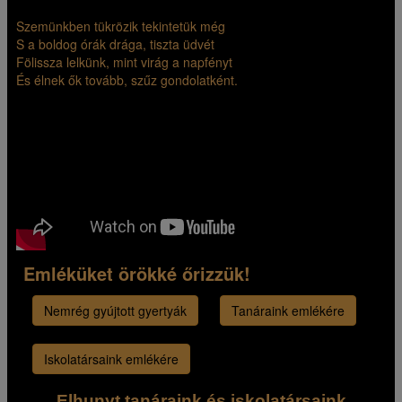
Szemünkben tükrözik tekintetük még
S a boldog órák drága, tiszta üdvét
Fölissza lelkünk, mint virág a napfényt
És élnek ők tovább, szűz gondolatként.
Emléküket örökké őrizzük!
Nemrég gyújtott gyertyák
Tanáraink emlékére
Iskolatársaink emlékére
Elhunyt tanáraink és iskolatársaink