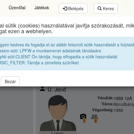
Üzenőfal
Játékok
Belépés
Keres
al sütik (cookies) használatával javítja szórakozását, m
s Zsigmond Unitárius Kollégium
egykori diákjai
188
ogat ezen a webhelyen.
egyen kedves és fogadja el az alább felsorolt sütik használatát a folytat
ssion-süti: LPFW a munkamenet adatainak tárolására
fél-süti:CLIENT Ön tárolja, hogy elfogadta a sütik használatát
SIC_FILTER: Tárolja a zenelista szűrőket
Bezár
person
Ü. Jenő
Véndiák:
1888 12A
Város:
Abrudbán
Végzettség:
1888
camera_alt
people_outline
1
2