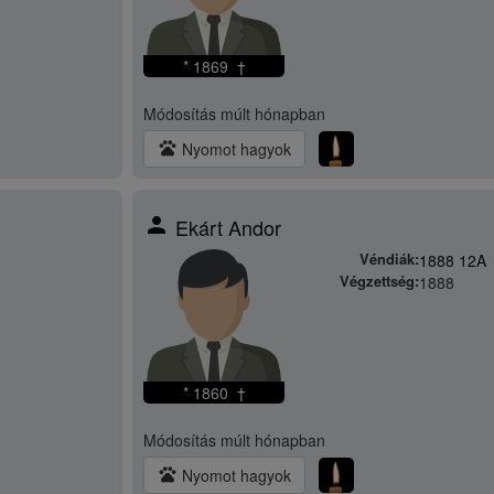
* 1869 †
Módosítás
múlt hónapban
pets
Nyomot hagyok
person
Ekárt Andor
Véndiák:
1888 12A
Végzettség:
1888
* 1860 †
Módosítás
múlt hónapban
pets
Nyomot hagyok