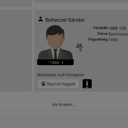
person
Boheczel Sándor
Véndiák:
1888 12A
Város:
Szamosujv
Végzettség:
1888
people_outline
1
* 1868 †
Módosítás
múlt hónapban
pets
Nyomot hagyok
kis türelem...