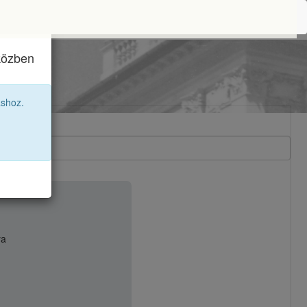
iközben
8 12A
áshoz.
ya