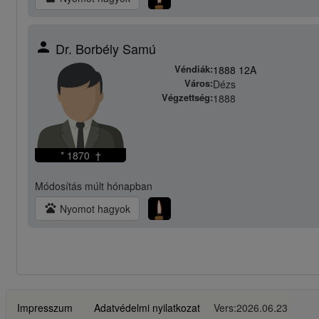
person
Dr. Borbély Samú
Véndiák:
1888 12A
Város:
Dézs
Végzettség:
1888
* 1870 †
Módosítás
múlt hónapban
pets
Nyomot hagyok
Impresszum
Adatvédelmi nyilatkozat
Vers:2026.06.23