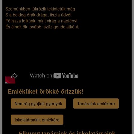
Szemünkben tükrözik tekintetük még
S a boldog órák drága, tiszta üdvét
Fölissza lelkünk, mint virág a napfényt
És élnek ők tovább, szűz gondolatként.
Emléküket örökké őrizzük!
Nemrég gyújtott gyertyák
Tanáraink emlékére
Iskolatársaink emlékére
Elhunyt tanáraink és iskolatársaink