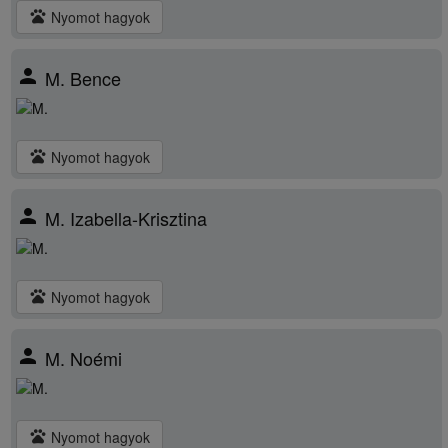
pets
Nyomot hagyok
person
M. Bence
pets
Nyomot hagyok
person
M. Izabella-Krisztina
pets
Nyomot hagyok
person
M. Noémi
pets
Nyomot hagyok