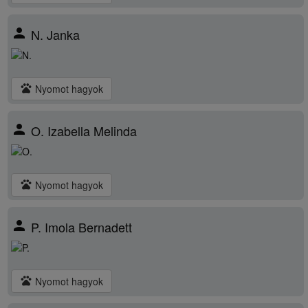
person
N. Janka
pets
Nyomot hagyok
person
O. Izabella Melinda
pets
Nyomot hagyok
person
P. Imola Bernadett
pets
Nyomot hagyok