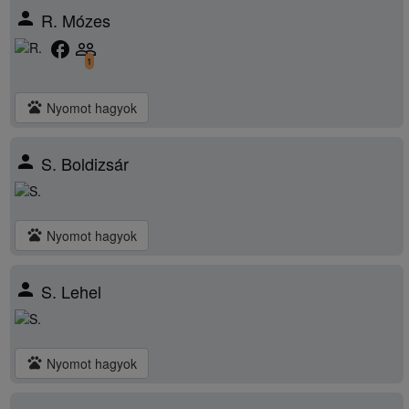
person
R. Mózes
facebook
people_outline
1
pets
Nyomot hagyok
person
S. Boldizsár
pets
Nyomot hagyok
person
S. Lehel
pets
Nyomot hagyok