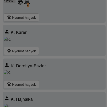
* 2007
language
people_outline
4
pets
Nyomot hagyok
person
K. Karen
pets
Nyomot hagyok
person
K. Dorottya-Eszter
pets
Nyomot hagyok
person
K. Hajnalka