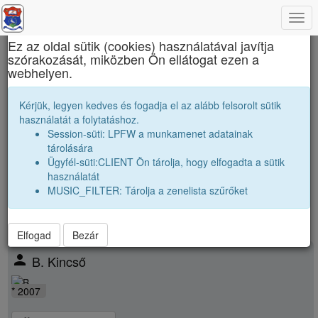
Togg
×
navi
Ez az oldal sütik (cookies) használatával javítja
szórakozását, miközben Ön ellátogat ezen a
János Zsigmond Unitárius Kollégium
webhelyen.
2026 12R Osztályfőnök:
J. Annamária
Kérjük, legyen kedves és fogadja el az alább felsorolt sütik
használatát a folytatáshoz.
Névsor bővítése új véndiákkal
Session-süti: LPFW a munkamenet adatainak
Véndiákok száma:
31
tárolására
nagyobbak |
2025 12H
|
2025 12R
|
Ügyfél-süti:CLIENT Ön tárolja, hogy elfogadta a sütik
párhuzamos
|
2026 12H
|
használatát
kissebbek |
2027 12H
|
MUSIC_FILTER: Tárolja a zenelista szűrőket
Elfogad
Bezár
person
B. Kincső
* 2007