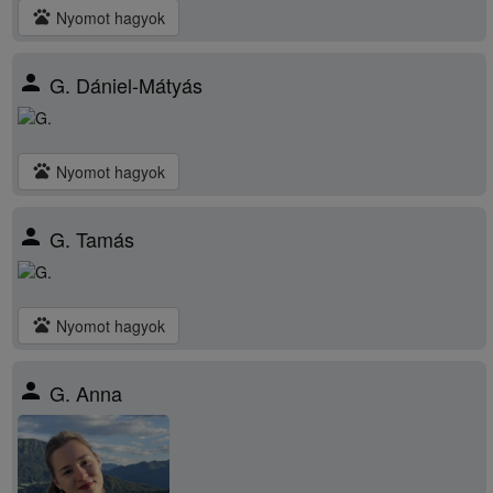
pets
Nyomot hagyok
person
G. Dániel-Mátyás
pets
Nyomot hagyok
person
G. Tamás
pets
Nyomot hagyok
person
G. Anna