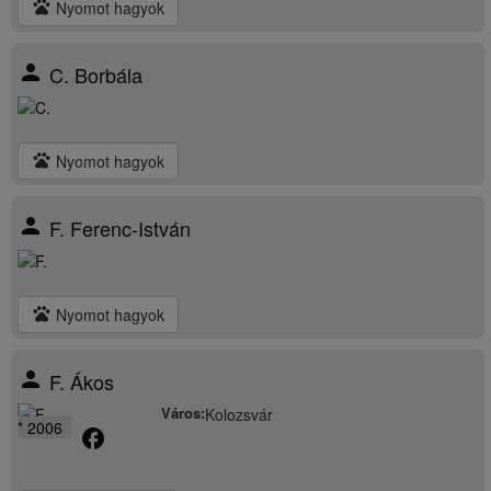
pets
Nyomot hagyok
person
C. Borbála
pets
Nyomot hagyok
person
F. Ferenc-István
pets
Nyomot hagyok
person
F. Ákos
Város:
Kolozsvár
* 2006
facebook