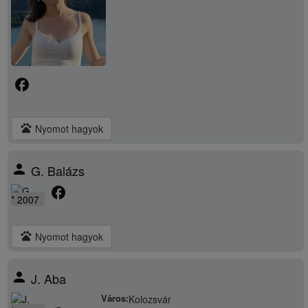
facebook
pets
Nyomot hagyok
person
G. Balázs
facebook
* 2007
pets
Nyomot hagyok
person
J. Aba
Város:
Kolozsvár