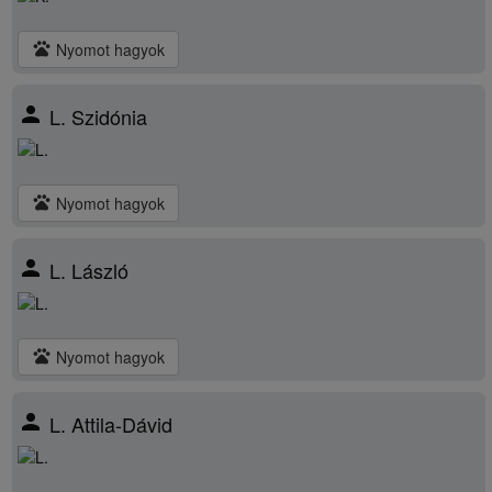
pets
Nyomot hagyok
person
L. Szidónia
pets
Nyomot hagyok
person
L. László
pets
Nyomot hagyok
person
L. Attila-Dávid