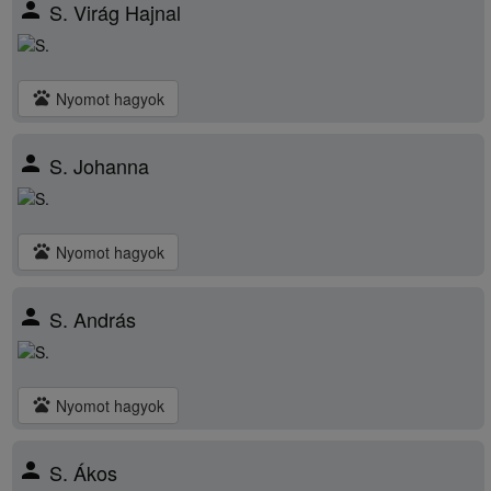
person
S. Virág Hajnal
pets
Nyomot hagyok
person
S. Johanna
pets
Nyomot hagyok
person
S. András
pets
Nyomot hagyok
person
S. Ákos