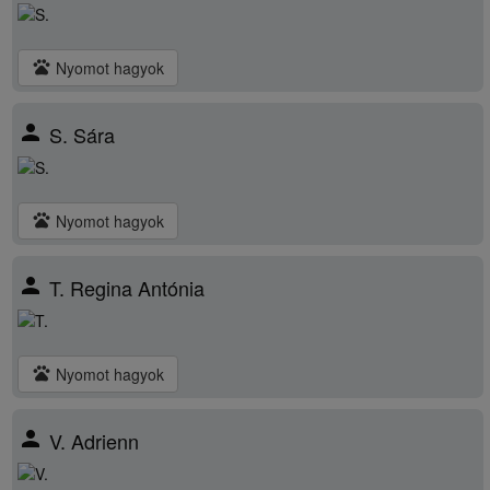
pets
Nyomot hagyok
person
S. Sára
pets
Nyomot hagyok
person
T. Regina Antónia
pets
Nyomot hagyok
person
V. Adrienn