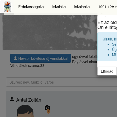
Érdekességek
Iskolák
Iskolánk
1901 12A
×
Ez az old
Ön ellát
Kérjük, l
Se
Ügy
MU
egy évvel felettünk, a
nagy
Névsor bővítése új véndiákkal
Egy évvel alattunk, a
kisse
Véndiákok száma:
33
Elfogad
person
Antal Zoltán
camera_alt
1