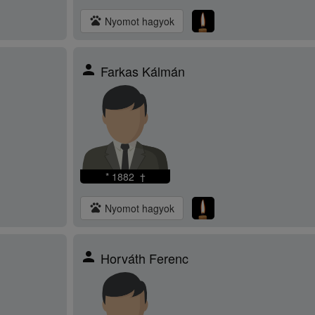
pets
Nyomot hagyok
person
Farkas Kálmán
* 1882 †
pets
Nyomot hagyok
person
Horváth Ferenc