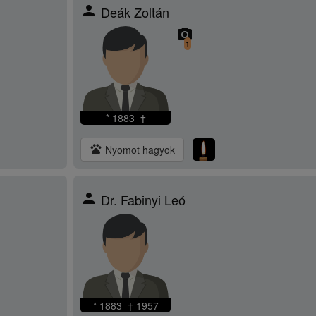
person
Deák Zoltán
camera_alt
1
* 1883 †
pets
Nyomot hagyok
person
Dr. Fabinyi Leó
* 1883 † 1957