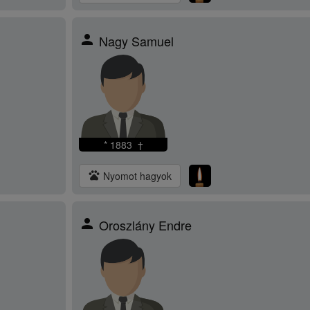
person
Nagy Samuel
* 1883 †
pets
Nyomot hagyok
person
Oroszlány Endre