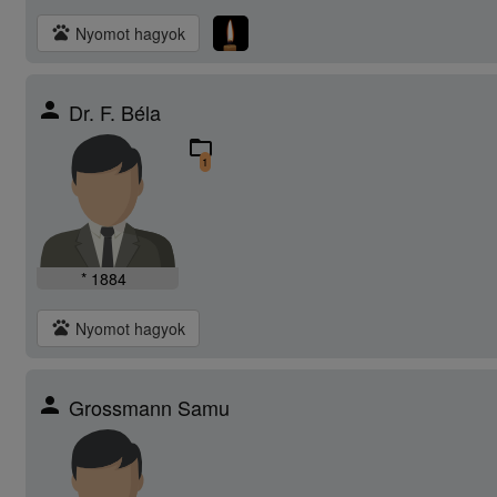
pets
Nyomot hagyok
person
Dr. F. Béla
folder_open
1
* 1884
pets
Nyomot hagyok
person
Grossmann Samu