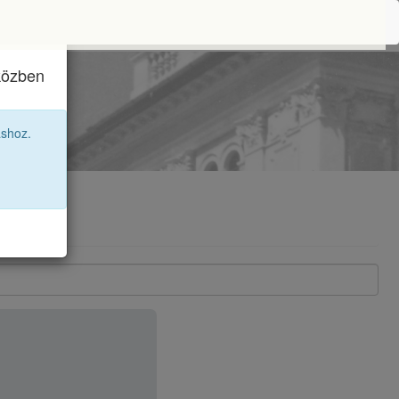
iközben
áshoz.