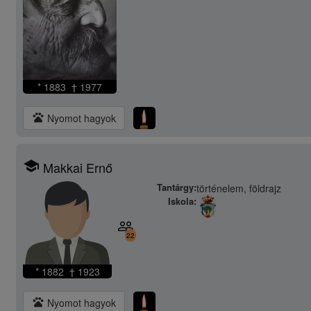
* 1883 † 1977
pets
Nyomot hagyok
school
Makkai Ernő
Tantárgy:
történelem, földrajz
Iskola:
people_outline
22
* 1882 † 1923
pets
Nyomot hagyok