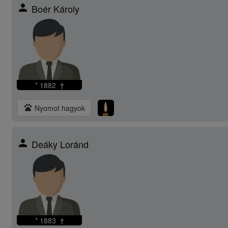
person
Boér Károly
* 1882 †
pets
Nyomot hagyok
person
Deáky Loránd
* 1883 †