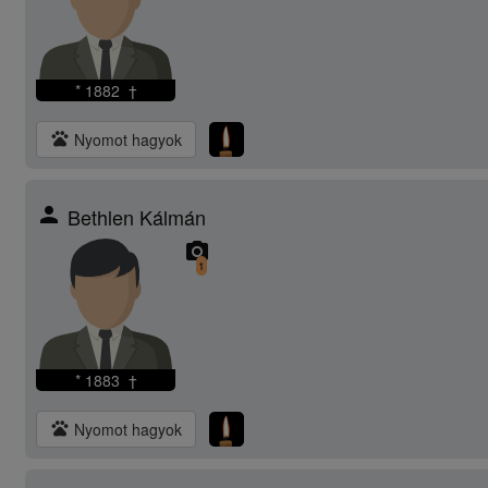
* 1882 †
pets
Nyomot hagyok
person
Bethlen Kálmán
camera_alt
1
* 1883 †
pets
Nyomot hagyok