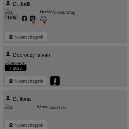
person
D. Judit
Ország:
Svédország
* 1942
facebook
camera_alt
people_outline
1
2
pets
Nyomot hagyok
person
Debreczy István
† 2025
pets
Nyomot hagyok
person
D. Ilona
Város:
Kolozsvár
pets
Nyomot hagyok