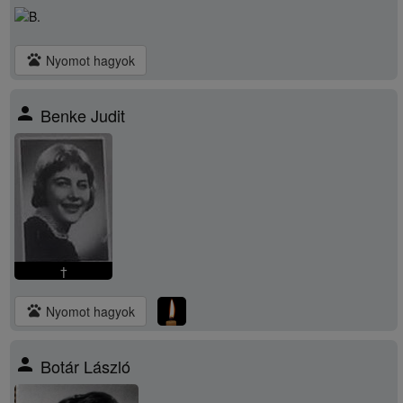
pets
Nyomot hagyok
person
Benke Judit
†
pets
Nyomot hagyok
person
Botár László