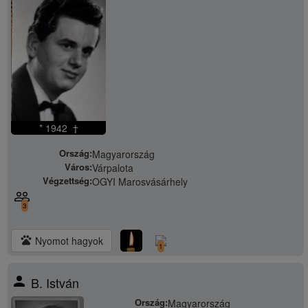
* 1942 †
Ország:
Magyarország
Város:
Várpalota
Végzettség:
OGYI Marosvásárhely
people_outline
3
pets
Nyomot hagyok
1
person
B. István
Ország:
Magyarország