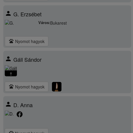
person
G. Erzsébet
Város:
Bukarest
pets
Nyomot hagyok
person
Gáll Sándor
†
pets
Nyomot hagyok
person
D. Anna
facebook
pets