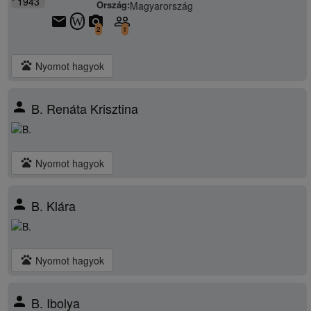
* 1943
Ország:
Magyarország
email
camera_alt
people_outline
W
2
1
pets
Nyomot hagyok
person
B. Renáta Krisztina
pets
Nyomot hagyok
person
B. Klára
pets
Nyomot hagyok
person
B. Ibolya