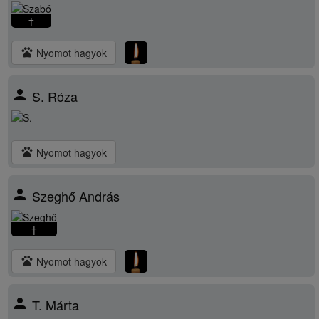
†
pets
Nyomot hagyok
person
S. Róza
pets
Nyomot hagyok
person
Szeghő András
†
pets
Nyomot hagyok
person
T. Márta