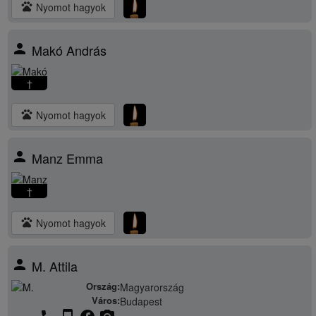
pets
Nyomot hagyok
person
Makó András
†
pets
Nyomot hagyok
person
Manz Emma
†
pets
Nyomot hagyok
person
M. Attila
Ország:
Magyarország
Város:
Budapest