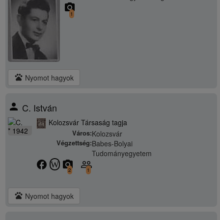
camera_alt
1
pets
Nyomot hagyok
person
C. István
Kolozsvár Társaság tagja
* 1942
Város:
Kolozsvár
Végzettség:
Babes-Bolyai
Tudományegyetem
facebook
camera_alt
people_outline
W
2
1
pets
Nyomot hagyok