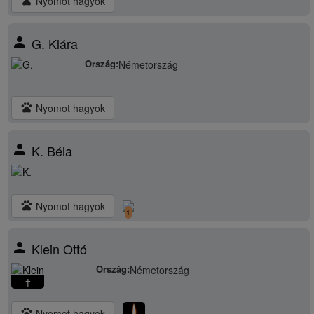
Nyomot hagyok
person
G. Klára
Ország:
Németország
pets
Nyomot hagyok
person
K. Béla
pets
Nyomot hagyok
1
person
Klein Ottó
Ország:
Németország
†
pets
Nyomot hagyok