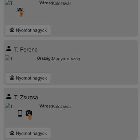
Város:
Kolozsvár
people_outline
1
pets
Nyomot hagyok
person
T. Ferenc
Ország:
Magyarország
pets
Nyomot hagyok
person
T. Zsuzsa
Város:
Kolozsvár
stay_current_portrait
camera_alt
1
pets
Nyomot hagyok