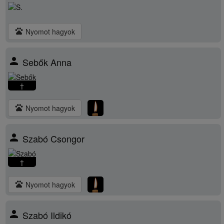
pets
Nyomot hagyok
person
Sebők Anna
†
pets
Nyomot hagyok
person
Szabó Csongor
†
pets
Nyomot hagyok
person
Szabó Ildikó