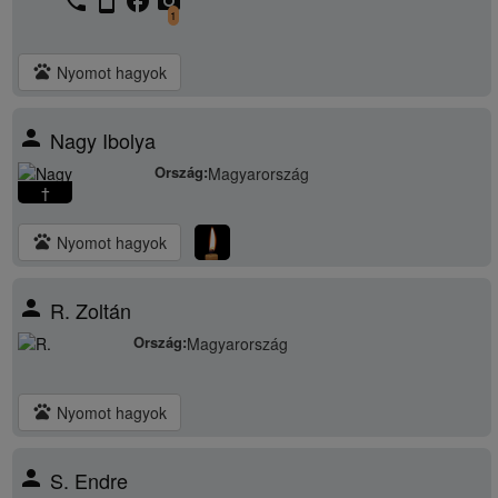
phone
stay_current_portrait
facebook
camera_alt
1
pets
Nyomot hagyok
person
Nagy Ibolya
Ország:
Magyarország
†
pets
Nyomot hagyok
person
R. Zoltán
Ország:
Magyarország
pets
Nyomot hagyok
person
S. Endre