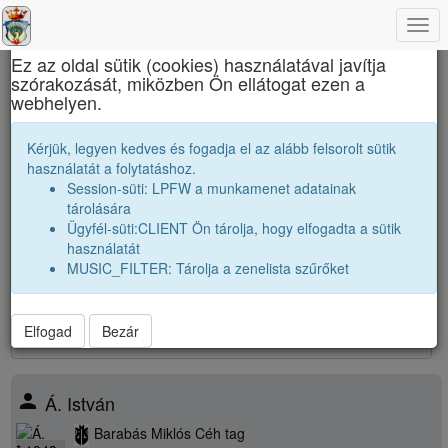
Togg
×
navi
Ez az oldal sütik (cookies) használatával javítja
szórakozását, miközben Ön ellátogat ezen a
Református Kollégium
webhelyen.
1960 11D Osztályfőnök:
Kocsis István
Kérjük, legyen kedves és fogadja el az alább felsorolt sütik
használatát a folytatáshoz.
Névsor bővítése új véndiákkal
Session-süti: LPFW a munkamenet adatainak
Véndiákok száma:
38
tárolására
nagyobbak |
1959 11A
|
Ügyfél-süti:CLIENT Ön tárolja, hogy elfogadta a sütik
párhuzamos
|
1960 11A
|
1960 11B
|
használatát
kissebbek |
1961 11B
|
1961 11D
|
MUSIC_FILTER: Tárolja a zenelista szűrőket
38
találat
Elfogad
Bezár
person
Á. István
Barabás Miklós Céh tag