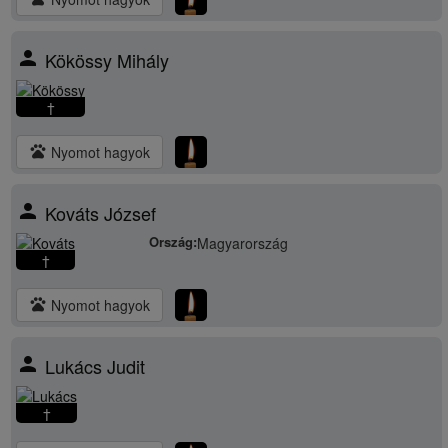
person
Kökössy Mihály
†
pets
Nyomot hagyok
person
Kováts József
Ország:
Magyarország
†
pets
Nyomot hagyok
person
Lukács Judit
†