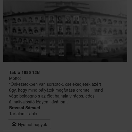
Tabló 1985 12B
Mottó:
"Önkezetökben van sorsotok, cselekedjetek azért
úgy, hogy mind pályátok megfutása örömteli, mind
vége boldogító s az élet hajnala virágos, édes
álmaitvalósító légyen, kívánom."
Brassai Sámuel
Tartalom:
Tabló
pets
Nyomot hagyok