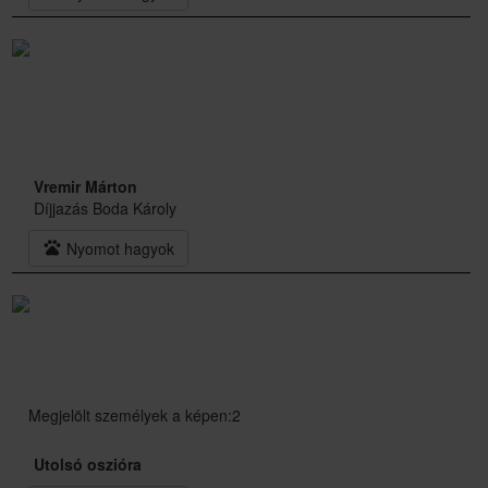
Vremir Márton
Díjjazás Boda Károly
pets
Nyomot hagyok
Megjelölt személyek a képen:2
Utolsó oszióra