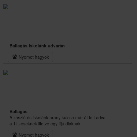
Ballagás iskolánk udvarán
pets
Nyomot hagyok
Ballagás
A zászló és iskolánk arany kulcsa már át lett adva
a 11.-eseknek illetve egy ifjú diáknak.
pets
Nyomot hagyok