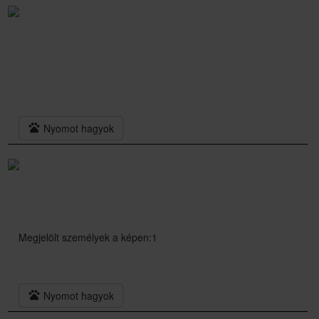
pets
Nyomot hagyok
Megjelölt személyek a képen:1
pets
Nyomot hagyok