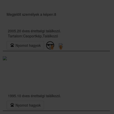
Megjelölt személyek a képen:8
2005.20 éves érettségi találkozó.
Tartalom:
Csoportkép,Találkozó
pets
Nyomot hagyok
1
1
1995.10 éves érettségi találkozó.
pets
Nyomot hagyok