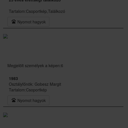
Tartalom:
Csoportkép,Találkozó
pets
Nyomot hagyok
Megjelölt személyek a képen:6
1983
Osztályfőnök: Gobesz Margit
Tartalom:
Csoportkép
pets
Nyomot hagyok