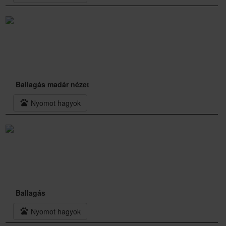
Ballagás madár nézet
pets
Nyomot hagyok
Ballagás
pets
Nyomot hagyok