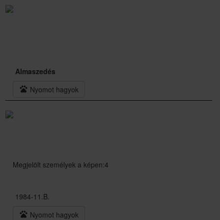
Almaszedés
pets
Nyomot hagyok
Megjelölt személyek a képen:4
1984-11.B.
pets
Nyomot hagyok