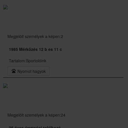
Megjelölt személyek a képen:2
1985 Mérkőzés 12 b es 11 c
Tartalom:
Sportolóink
pets
Nyomot hagyok
Megjelölt személyek a képen:24
25 éves érettségi találkozó