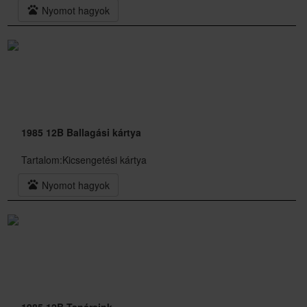
pets
Nyomot hagyok
1985 12B Ballagási kártya
Tartalom:
Kicsengetési kártya
pets
Nyomot hagyok
1985 12B Tanáraink