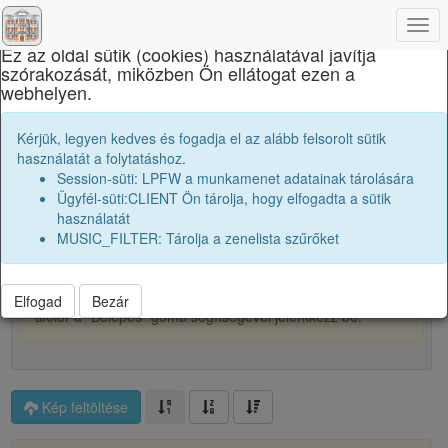
×
Togg
navi
Ez az oldal sütik (cookies) használatával javítja
szórakozását, miközben Ön ellátogat ezen a
Marosvásárhelyi Művészeti Líceum
webhelyen.
Osztályképek:
1994 12D
Kérjük, legyen kedves és fogadja el az alább felsorolt sütik
használatát a folytatáshoz.
Session-süti: LPFW a munkamenet adatainak tárolására
0
Ügyfél-süti:CLIENT Ön tárolja, hogy elfogadta a sütik
használatát
MUSIC_FILTER: Tárolja a zenelista szűrőket
Főalbum
A képek kicsitt homályosítva vannak, hogy védjük őket és
a tartalmukat. Ha szeretnéd teljes felbontásban látni őket,
Elfogad
Bezár
akkor a "Belépés" gomb segítségével jelentkezz be.
Kép feltöltése