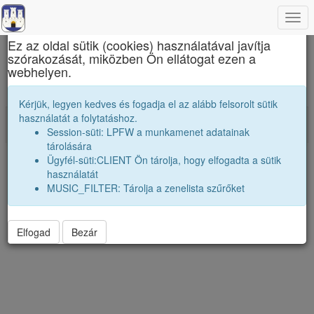
Togg
×
navi
Ez az oldal sütik (cookies) használatával javítja
szórakozását, miközben Ön ellátogat ezen a
Erdélyi liceumok gimnáziumok kollégiumok
webhelyen.
Emlékeik képekben
Kérjük, legyen kedves és fogadja el az alább felsorolt sütik
Impresszum
használatát a folytatáshoz.
Session-süti: LPFW a munkamenet adatainak
Adatvédelmi nyilatkozat
Vers:2026.06.23
tárolására
Ügyfél-süti:CLIENT Ön tárolja, hogy elfogadta a sütik
használatát
MUSIC_FILTER: Tárolja a zenelista szűrőket
Elfogad
Bezár