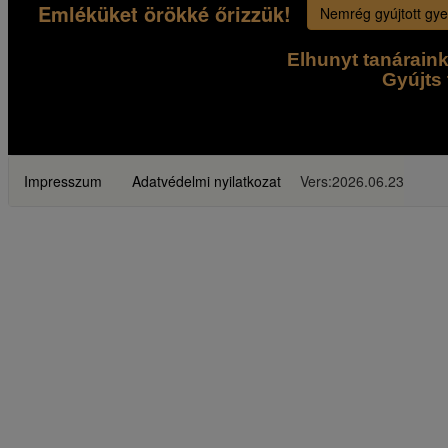
Emléküket örökké őrizzük!
Nemrég gyújtott gye
Elhunyt tanárain
Gyújts 
Impresszum
Adatvédelmi nyilatkozat
Vers:2026.06.23