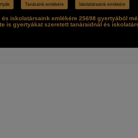
rtyák
Tanáraink emlékére
Iskolatársaink emlékére
k és iskolatársaink emlékére 25698 gyertyából mé
te is gyertyákat szeretett tanáraidnál és iskolatár