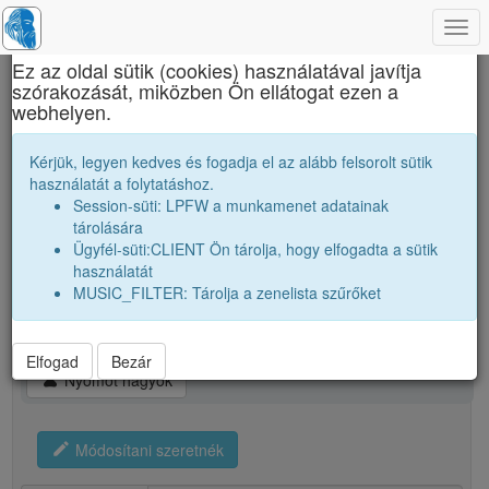
Togg
×
navi
Ez az oldal sütik (cookies) használatával javítja
szórakozását, miközben Ön ellátogat ezen a
Brassai Sámuel Líceum
webhelyen.
B. András
Kérjük, legyen kedves és fogadja el az alább felsorolt sütik
használatát a folytatáshoz.
Session-süti: LPFW a munkamenet adatainak
person
tárolására
Ügyfél-süti:CLIENT Ön tárolja, hogy elfogadta a sütik
használatát
person
B. András
MUSIC_FILTER: Tárolja a zenelista szűrőket
Város:
Bánffyhunyad
Elfogad
Bezár
pets
Nyomot hagyok
edit
Módosítani szeretnék