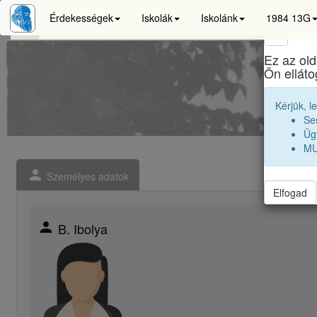
Érdekességek
Iskolák
Iskolánk
1984 13G
×
Ez az old
Bras
Ön ellát
Kérjük, l
Se
Ügy
MU
person
Személyes adatok
Elfogad
person
B. Ibolya