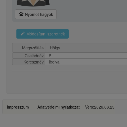
pets
Nyomot hagyok
edit
Módosítani szeretnék
Megszólítás
Családnév
B.
Keresztnév
Ibolya
Impresszum
Adatvédelmi nyilatkozat
Vers:2026.06.23