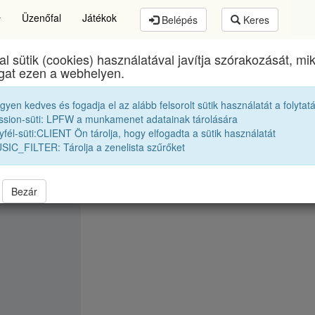
Üzenőfal
Játékok
Belépés
Keres
al sütik (cookies) használatával javítja szórakozását, m
sai Sámuel Líceum
egykori diákjai
1984 13G esti t
ogat ezen a webhelyen.
egyen kedves és fogadja el az alább felsorolt sütik használatát a folytat
B. Ibolya
ssion-süti: LPFW a munkamenet adatainak tárolására
fél-süti:CLIENT Ön tárolja, hogy elfogadta a sütik használatát
SIC_FILTER: Tárolja a zenelista szűrőket
Bezár