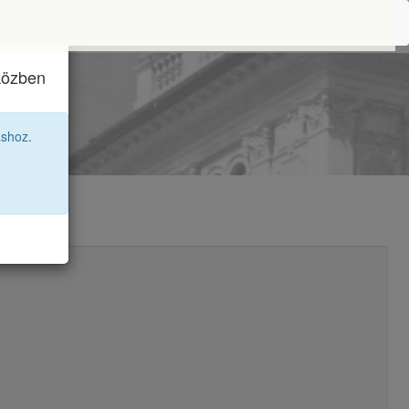
iközben
agozat
áshoz.