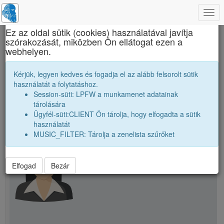
Togg
×
navi
Ez az oldal sütik (cookies) használatával javítja
szórakozását, miközben Ön ellátogat ezen a
Brassai Sámuel Líceum
webhelyen.
C. Jolán
Kérjük, legyen kedves és fogadja el az alább felsorolt sütik
használatát a folytatáshoz.
Session-süti: LPFW a munkamenet adatainak
person
tárolására
Ügyfél-süti:CLIENT Ön tárolja, hogy elfogadta a sütik
használatát
person
C. Jolán
MUSIC_FILTER: Tárolja a zenelista szűrőket
Elfogad
Bezár