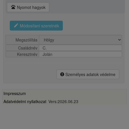
pets
Nyomot hagyok
edit
Módosítani szeretnék
Megszólítás
Családnév
C.
Keresztnév
Jolán
Személyes adatok védelme
Impresszum
Adatvédelmi nyilatkozat
Vers:2026.06.23