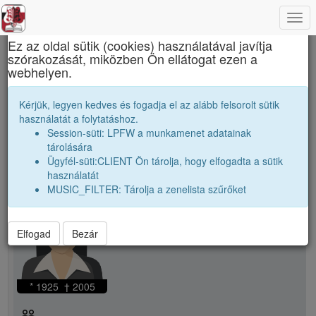
Togg
×
navi
Ez az oldal sütik (cookies) használatával javítja
szórakozását, miközben Ön ellátogat ezen a
Apáczai Csere János Elméleti Líceum
webhelyen.
Csáki Ida
Kérjük, legyen kedves és fogadja el az alább felsorolt sütik
használatát a folytatáshoz.
Session-süti: LPFW a munkamenet adatainak
person
whatshot
tárolására
Ügyfél-süti:CLIENT Ön tárolja, hogy elfogadta a sütik
használatát
person
Csáki Ida
MUSIC_FILTER: Tárolja a zenelista szűrőket
Elfogad
Bezár
* 1925 † 2005
people_outline