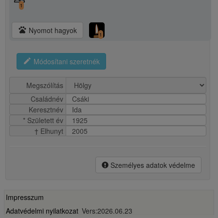
1
pets
Nyomot hagyok
1
edit
Módosítani szeretnék
Megszólítás
Családnév
Csáki
Keresztnév
Ida
* Született év
1925
† Elhunyt
2005
Személyes adatok védelme
Impresszum
Adatvédelmi nyilatkozat
Vers:2026.06.23